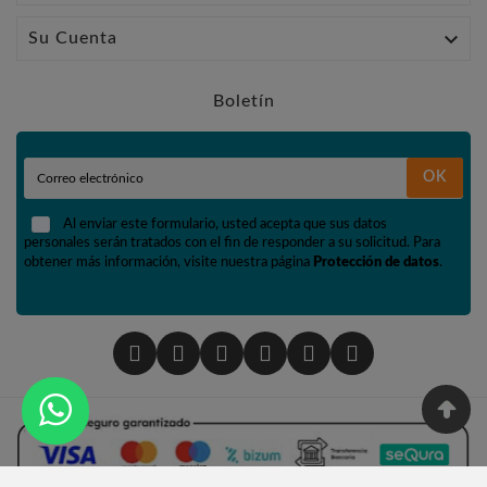

Su Cuenta
Boletín
OK
Al enviar este formulario, usted acepta que sus datos
personales serán tratados con el fin de responder a su solicitud. Para
obtener más información, visite nuestra página
Protección de datos
.