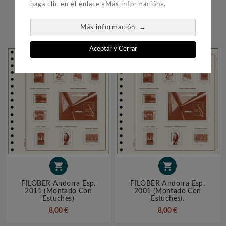
haga clic en el enlace «Más información».
COMPRARON:
→
Más información


Aceptar y Cerrar


FILOBER Andorra Esp.
FILOBER Andorra Esp.
2011 (montado Con
2001 (montado Con
Estuches)
Estuches).
8,00 €
8,00 €