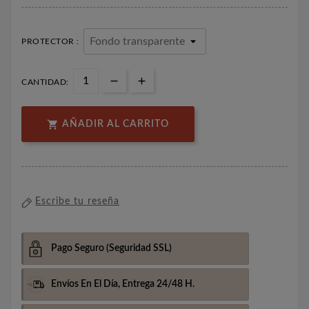
PROTECTOR :
CANTIDAD:

AÑADIR AL CARRITO
Escribe tu reseña
Pago Seguro
(Seguridad SSL)
Envíos En El Día,
Entrega 24/48 H.