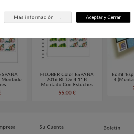
→
Más información
Aceptar y Cerrar
 ESPAÑA
FILOBER Color ESPAÑA
Edifil 'E



4 Montado
2016 Bl. De 4 1ª P.
4 (monta
hes
Montado Con Estuches
€
55,00 €
mpresa
Su Cuenta
Boletín