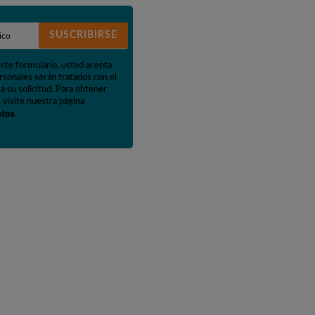
SUSCRIBIRSE
este formulario, usted acepta
rsonales serán tratados con el
a su solicitud. Para obtener
 visite nuestra página
atos
.