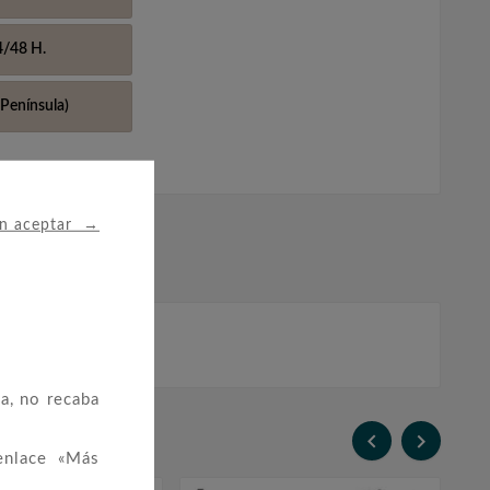
4/48 H.
Península)
→
in aceptar
a, no recaba


enlace «Más