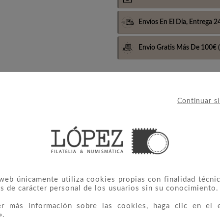
Envíos En El Día,
Entrega 2
Envio Gratis Más De 100€
(
Continuar s
con estuches
 web únicamente utiliza cookies propias con finalidad técnic
s de carácter personal de los usuarios sin su conocimiento.
 CATEGORÍA:
er más información sobre las cookies, haga clic en el 
».