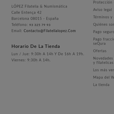
Protección
LÓPEZ Filatelia & Numismática
Aviso legal
Calle Entença 42
Términos y
Barcelona 08015 - España
Quiénes s
Teléfono:
93 325 79 93
Email:
Contacto@filatelialopez.com
Pago segur
Pago fracc
seQura
Horario De La Tienda
Ofertas
Lun / Jue: 9:30h A 14h Y De 16h A 19h.
Novedades 
Viernes: 9:30h A 14h.
y filatelicas
Los más ve
Mapa del 
La tienda