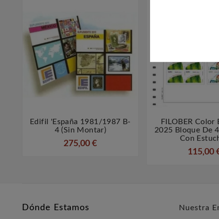
Edifil 'España 1981/1987 B-
FILOBER Color



4 (sin Montar)
2025 Bloque De 
Con Estuc
275,00 €
115,00 
Dónde Estamos
Nuestra E