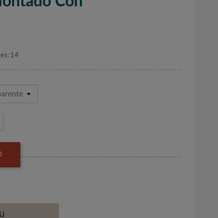
Montado Con
nes:14
O
L)