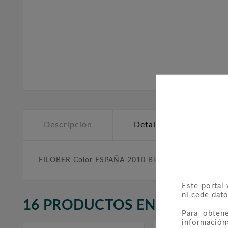
Descripción
Detalles del producto
FILOBER Color ESPAÑA 2010 Bloque de 4 montado 
Este portal
ni cede dato
16 PRODUCTOS EN LA MISMA
Para obten
información