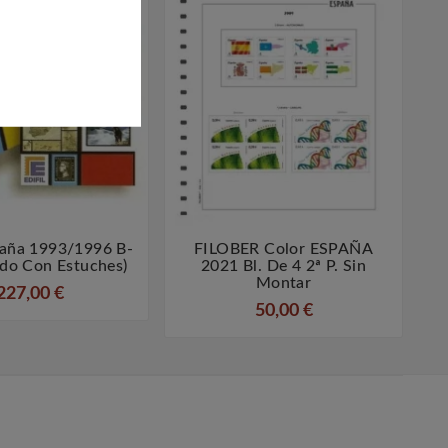
spaña 1993/1996 B-
FILOBER Color ESPAÑA




do Con Estuches)
2021 Bl. De 4 2ª P. Sin
Montar
227,00 €
50,00 €