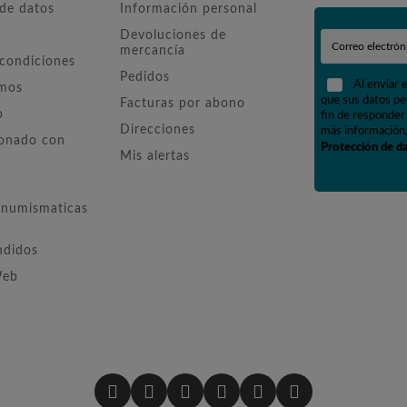
 de datos
Información personal
Devoluciones de
mercancía
 condiciones
Pedidos
Al enviar 
omos
que sus datos pe
Facturas por abono
o
fin de responder 
Direcciones
más información,
ionado con
Protección de d
Mis alertas
numismaticas
ndidos
Web