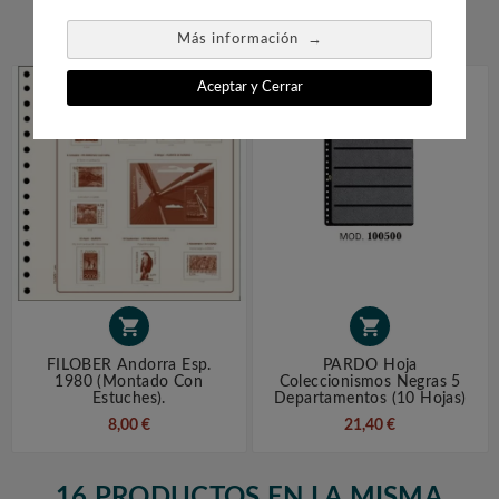


→
Más información
Aceptar y Cerrar


FILOBER Andorra Esp.
PARDO Hoja
1980 (montado Con
Coleccionismos Negras 5
Estuches).
Departamentos (10 Hojas)
8,00 €
21,40 €
16 PRODUCTOS EN LA MISMA