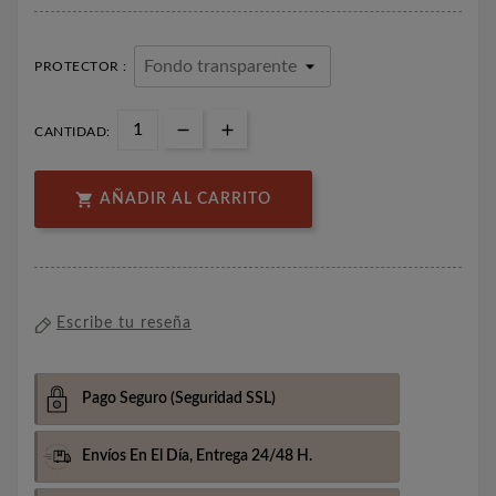
PROTECTOR :
CANTIDAD:

AÑADIR AL CARRITO
Escribe tu reseña
Pago Seguro
(Seguridad SSL)
Envíos En El Día,
Entrega 24/48 H.