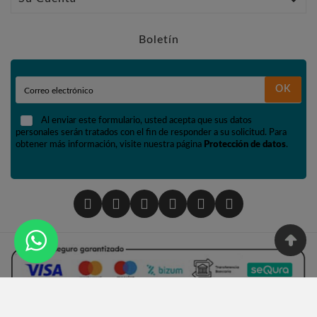

Boletín
OK
Al enviar este formulario, usted acepta que sus datos
personales serán tratados con el fin de responder a su solicitud. Para
obtener más información, visite nuestra página
Protección de datos
.
© 2002 - Tienda De Numismática Y Filatelia López