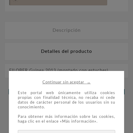
Descripción
Detalles del producto
FILOBER Guinea 2013 (montado con estuches)
→
Continuar sin aceptar
LOS CLIENTES QUE ADQUIRIERON
Este portal web únicamente utiliza cookies
propias con finalidad técnica, no recaba ni cede
ESTE PRODUCTO TAMBIÉN
datos de carácter personal de los usuarios sin su
conocimiento.
COMPRARON:
Para obtener más información sobre las cookies,
haga clic en el enlace «Más información».

