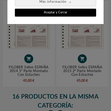
→
Más información
Aceptar y Cerrar


FILOBER Sellos ESPAÑA
FILOBER Sellos ESPAÑA
2014 1ª Parte Montado
2013 2ª Parte Montado
Con Estuches
Con Estuches
45,00 €
45,00 €
16 PRODUCTOS EN LA MISMA
CATEGORÍA: