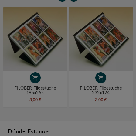


FILOBER Filoestuche
FILOBER Filoestuche
195x255
232x124
3,00 €
3,00 €
Dónde Estamos