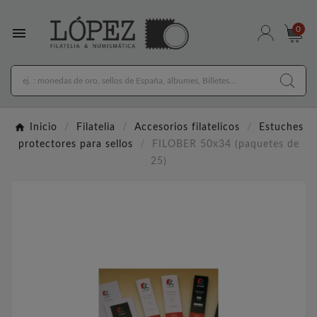

0
Inicio
Filatelia
Accesorios filatelicos
Estuches
protectores para sellos
FILOBER 50x34 (paquetes de
25)