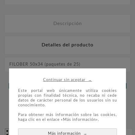
Descripción
Detalles del producto
FILOBER 50x34 (paquetes de 25)
→
Continuar sin aceptar
LOS CLIENTES QUE ADQUIRIERON
Este portal web únicamente utiliza cookies
propias con finalidad técnica, no recaba ni cede
ESTE PRODUCTO TAMBIÉN
datos de carácter personal de los usuarios sin su
conocimiento.
COMPRARON:
Para obtener más información sobre las cookies,


haga clic en el enlace «Más información».
→
Más información