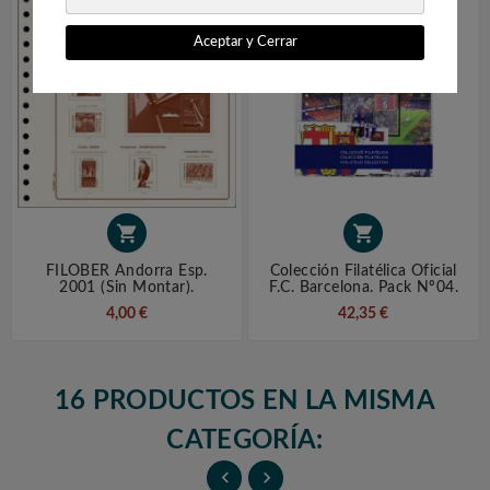
Aceptar y Cerrar


FILOBER Andorra Esp.
Colección Filatélica Oficial
2001 (sin Montar).
F.C. Barcelona. Pack Nº04.
4,00 €
42,35 €
16 PRODUCTOS EN LA MISMA
CATEGORÍA:

