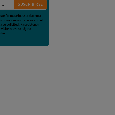
SUSCRIBIRSE
este formulario, usted acepta
rsonales serán tratados con el
a su solicitud. Para obtener
 visite nuestra página
atos
.