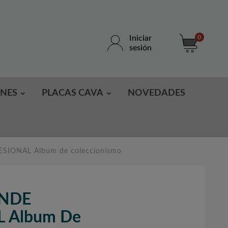
Iniciar
0
sesión
ONES
PLACAS CAVA
NOVEDADES
IONAL Album de coleccionismo
ANDE
 Album De