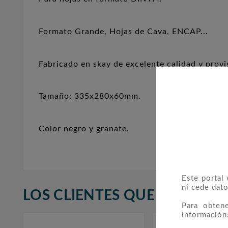
Formato Grande, Hojas de Cava, ENCAP...
Fabricado en skay de excelente calidad y provi
Tamaño: 335x280x60mm.
Color negro y granate.
Este portal
ni cede dato
LOS CLIENTES QUE ADQUIR
Para obten
información