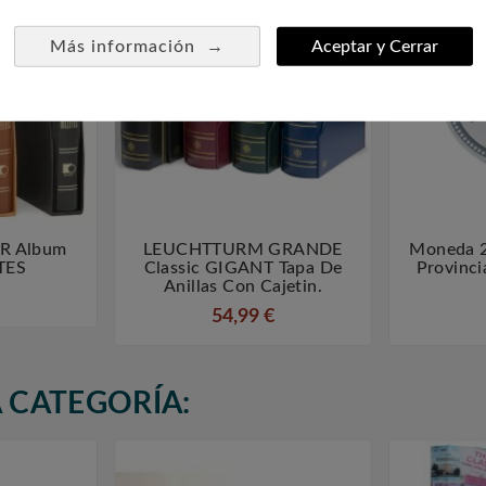
→
Más información
Aceptar y Cerrar
R Album
LEUCHTTURM GRANDE
Moneda 2



TES
Classic GIGANT Tapa De
Provinci
Anillas Con Cajetin.
54,99 €
 CATEGORÍA: