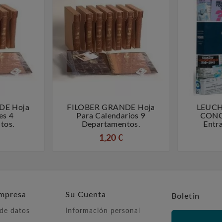
DE Hoja
FILOBER GRANDE Hoja
LEUCH



es 4
Para Calendarios 9
CONC
tos.
Departamentos.
Entra
1,20 €
mpresa
Su Cuenta
Boletín
 de datos
Información personal