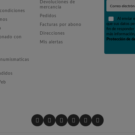
Devoluciones de
mercancía
 condiciones
Pedidos
Al enviar 
omos
que sus datos pe
Facturas por abono
o
fin de responder 
Direcciones
más información,
ionado con
Protección de d
Mis alertas
numismaticas
ndidos
Web