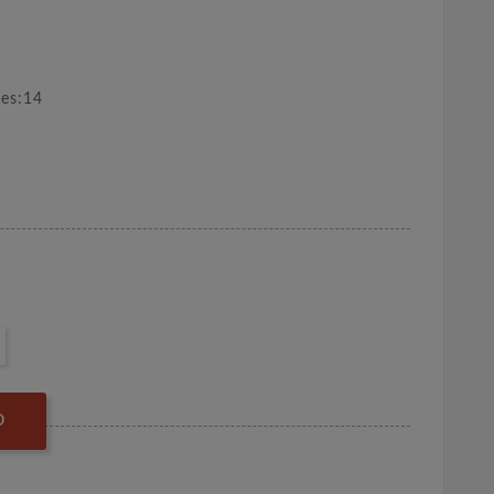
nes:14
O