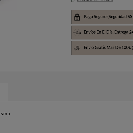
Pago Seguro
(Seguridad SS
Envíos En El Día,
Entrega 2
Envio Gratis Más De 100€
(
ismo.