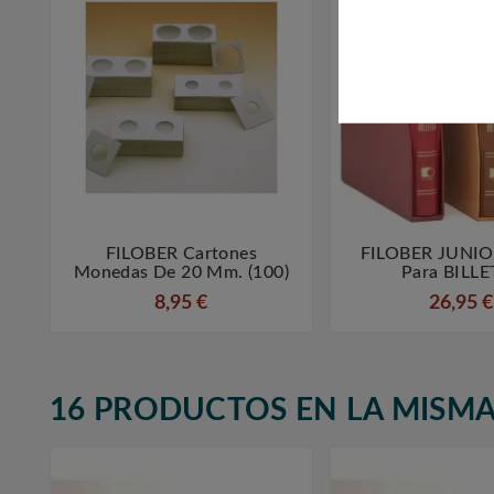
FILOBER Cartones
FILOBER JUNIO



Monedas De 20 Mm. (100)
Para BILLE
8,95 €
26,95 €
16 PRODUCTOS EN LA MISMA