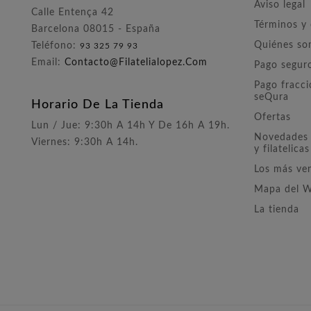
Aviso legal
Calle Entença 42
Términos y
Barcelona 08015 - España
Quiénes s
Teléfono:
93 325 79 93
Email:
Contacto@filatelialopez.com
Pago segur
Pago fracc
seQura
Horario De La Tienda
Ofertas
Lun / Jue: 9:30h A 14h Y De 16h A 19h.
Novedades 
Viernes: 9:30h A 14h.
y filatelicas
Los más ve
Mapa del 
La tienda