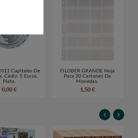
011 Capitales De
FILOBER GRANDE Hoja




a. Cádiz. 5 Euros.
Para 20 Cartones De
Plata.
Monedas.
0,00 €
1,50 €

