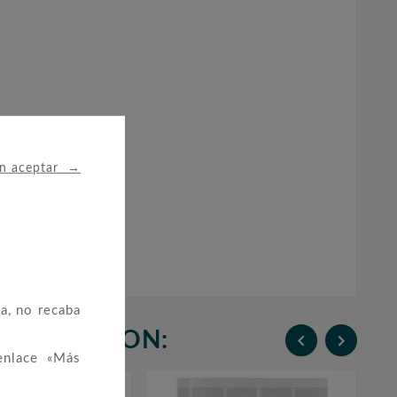
→
in aceptar
a, no recaba
N COMPRARON:


enlace «Más