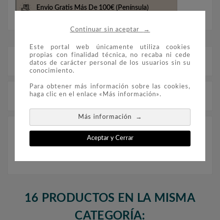
Envio Gratis Más De 100€
(Península)
→
Continuar sin aceptar
Este portal web únicamente utiliza cookies
propias con finalidad técnica, no recaba ni cede
Descripción
datos de carácter personal de los usuarios sin su
conocimiento.
Para obtener más información sobre las cookies,
haga clic en el enlace «Más información».
Detalles del producto
→
Más información
FILOBER ESPAÑA Homenaje Filatélico 2020
Aceptar y Cerrar
montado con estuches.
16 PRODUCTOS EN LA MISMA
CATEGORÍA: