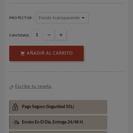
PROTECTOR :
CANTIDAD:

AÑADIR AL CARRITO
Escribe tu reseña
Pago Seguro
(Seguridad SSL)
Envíos En El Día,
Entrega 24/48 H.