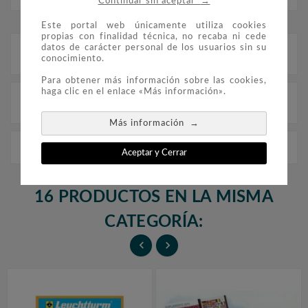
→
Continuar sin aceptar
Este portal web únicamente utiliza cookies
propias con finalidad técnica, no recaba ni cede
datos de carácter personal de los usuarios sin su
Descripción
conocimiento.
Para obtener más información sobre las cookies,
haga clic en el enlace «Más información».
Detalles del producto
→
Más información
Edifil 'Europa 1988/96 (montado con estuches)
Aceptar y Cerrar
16 PRODUCTOS EN LA MISMA
CATEGORÍA:

