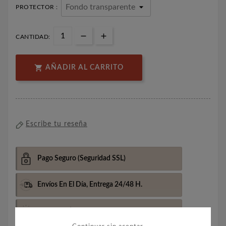
PROTECTOR :
CANTIDAD:

AÑADIR AL CARRITO
Escribe tu reseña
Pago Seguro
(Seguridad SSL)
Envíos En El Día,
Entrega 24/48 H.
Envio Gratis Más De 100€
(Península)