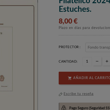
Filatélico 20
Estuches.
8,00 €
Plazo en días para devolucio
PROTECTOR :
CANTIDAD:

AÑADIR AL CARRIT
Escribe tu reseña
Pago Seguro
(Seguridad SS