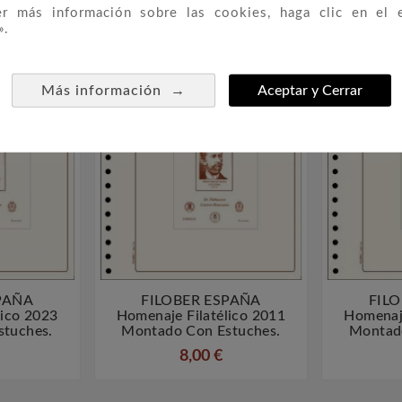
er más información sobre las cookies, haga clic en el 
».
 CATEGORÍA:
→
Más información
Aceptar y Cerrar
PAÑA
FILOBER ESPAÑA
FIL



lico 2023
Homenaje Filatélico 2011
Homenaje
tuches.
Montado Con Estuches.
Montad
8,00 €