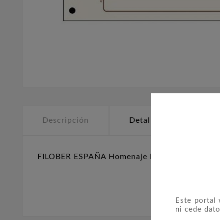
Descripción
Detalles del producto
FILOBER ESPAÑA Homenaje Filatélico 2024 mo
Este portal
ni cede dato