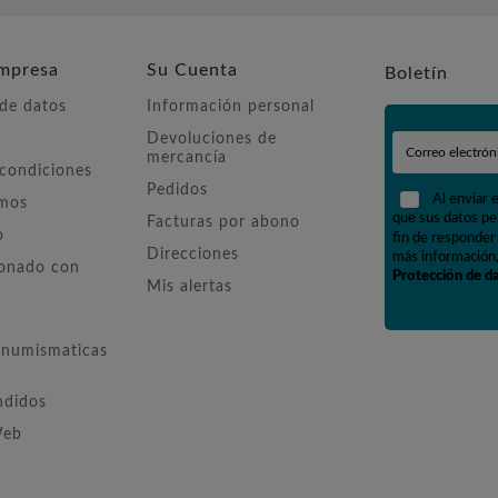
mpresa
Su Cuenta
Boletín
 de datos
Información personal
Devoluciones de
mercancía
 condiciones
Pedidos
Al enviar 
omos
que sus datos pe
Facturas por abono
o
fin de responder 
Direcciones
más información,
ionado con
Protección de d
Mis alertas
numismaticas
ndidos
Web