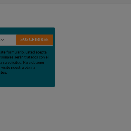
SUSCRIBIRSE
este formulario, usted acepta
rsonales serán tratados con el
a su solicitud. Para obtener
 visite nuestra página
atos
.