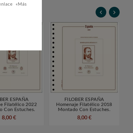
enlace «Más


OBER ESPAÑA
FILOBER ESPAÑA




 Filatélico 2022
Homenaje Filatélico 2018
o Con Estuches.
Montado Con Estuches.
8,00 €
8,00 €