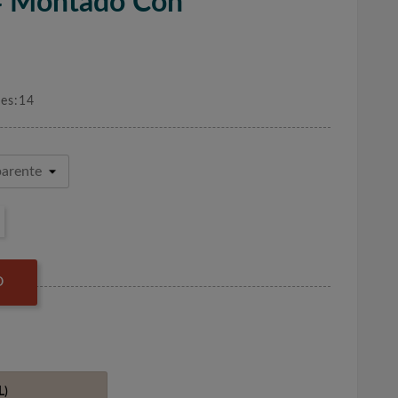
24 Montado Con
nes:14
O
L)