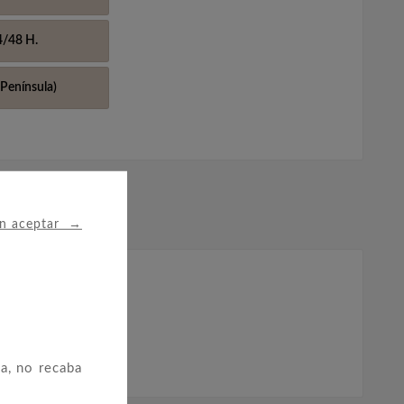
4/48 H.
Península)
→
in aceptar
a, no recaba