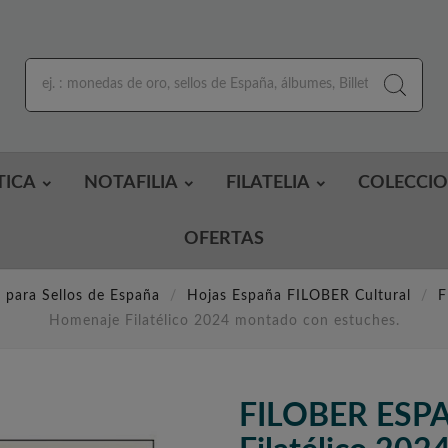
TICA
NOTAFILIA
FILATELIA
COLECCI
OFERTAS
 para Sellos de España
Hojas España FILOBER Cultural
F
Homenaje Filatélico 2024 montado con estuches.
FILOBER ESP