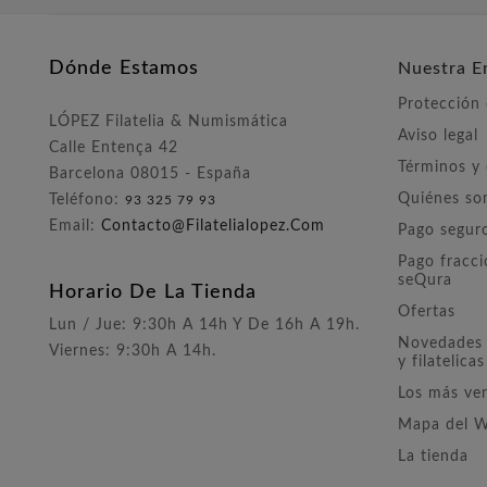
Dónde Estamos
Nuestra E
Protección
LÓPEZ Filatelia & Numismática
Aviso legal
Calle Entença 42
Términos y
Barcelona 08015 - España
Quiénes s
Teléfono:
93 325 79 93
Email:
Contacto@filatelialopez.com
Pago segur
Pago fracc
seQura
Horario De La Tienda
Ofertas
Lun / Jue: 9:30h A 14h Y De 16h A 19h.
Novedades 
Viernes: 9:30h A 14h.
y filatelicas
Los más ve
Mapa del 
La tienda