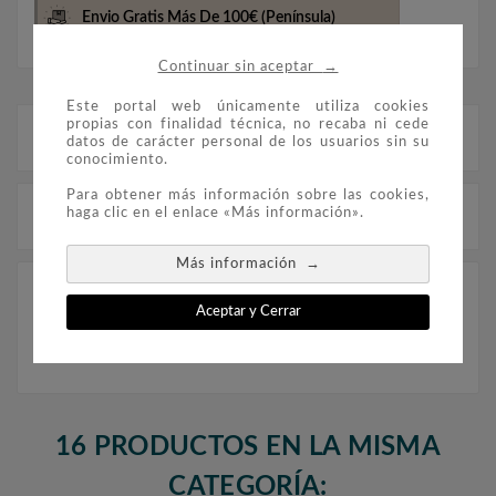
Envio Gratis Más De 100€
(Península)
→
Continuar sin aceptar
Este portal web únicamente utiliza cookies
propias con finalidad técnica, no recaba ni cede
Descripción
datos de carácter personal de los usuarios sin su
conocimiento.
Para obtener más información sobre las cookies,
haga clic en el enlace «Más información».
Detalles del producto
→
Más información
Suplemento Filober de Andorra Española, para
Aceptar y Cerrar
los sellos de 2025. Con protectores.
16 PRODUCTOS EN LA MISMA
CATEGORÍA: