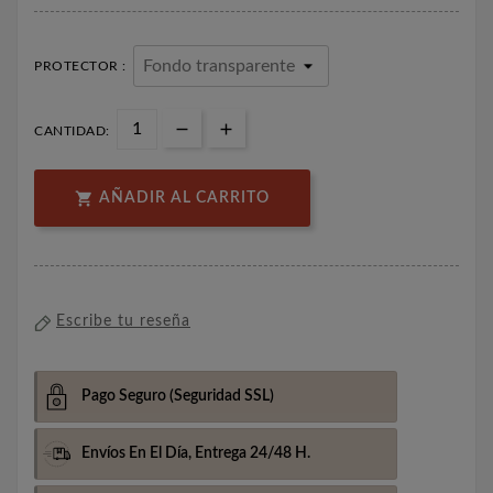
PROTECTOR :
CANTIDAD:

AÑADIR AL CARRITO
Escribe tu reseña
Pago Seguro
(Seguridad SSL)
Envíos En El Día,
Entrega 24/48 H.