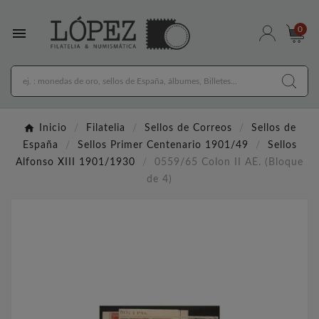

0
Inicio
Filatelia
Sellos de Correos
Sellos de
España
Sellos Primer Centenario 1901/49
Sellos
Alfonso XIII 1901/1930
0559/65 Colon II AE. (Bloque
de 4)