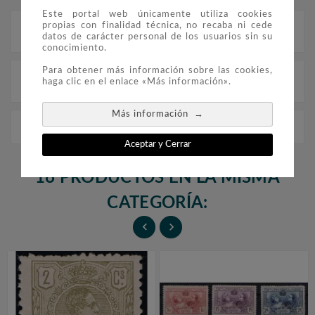
Este portal web únicamente utiliza cookies
propias con finalidad técnica, no recaba ni cede
Descripción
datos de carácter personal de los usuarios sin su
conocimiento.
Para obtener más información sobre las cookies,
Detalles del producto
haga clic en el enlace «Más información».
→
Más información
0559/65 Colon II AE. (Bloque de 4)
Aceptar y Cerrar
16 PRODUCTOS EN LA MISMA
CATEGORÍA:

