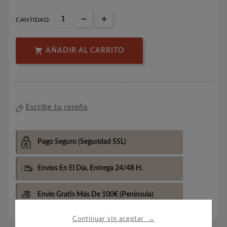
CANTIDAD:

AÑADIR AL CARRITO
Escribe tu reseña
Pago Seguro
(Seguridad SSL)
Envíos En El Día,
Entrega 24/48 H.
Envio Gratis Más De 100€
(Península)
→
Continuar sin aceptar