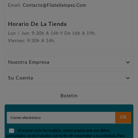
Email:
Contacto@filatelialopez.com
Horario De La Tienda
Lun / Jue: 9:30h A 14h Y De 16h A 19h.
Viernes: 9:30h A 14h.

Nuestra Empresa

Su Cuenta
Boletín
OK
Al enviar este formulario, usted acepta que sus datos
personales serán tratados con el fin de responder a su solicitud. Para