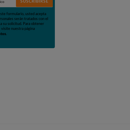
SUSCRIBIRSE
este formulario, usted acepta
rsonales serán tratados con el
a su solicitud. Para obtener
 visite nuestra página
atos
.