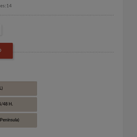
nes:14
O
L)
4/48 H.
Península)