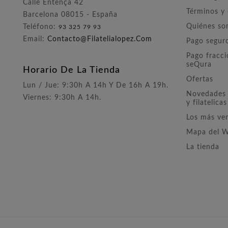
Calle Entença 42
Términos y
Barcelona 08015 - España
Quiénes s
Teléfono:
93 325 79 93
Email:
Contacto@filatelialopez.com
Pago segur
Pago fracc
seQura
Horario De La Tienda
Ofertas
Lun / Jue: 9:30h A 14h Y De 16h A 19h.
Novedades 
Viernes: 9:30h A 14h.
y filatelicas
Los más ve
Mapa del 
La tienda