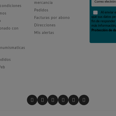
mercancía
 condiciones
Pedidos
Al enviar 
omos
que sus datos pe
Facturas por abono
o
fin de responder 
Direcciones
más información,
ionado con
Protección de d
Mis alertas
numismaticas
ndidos
Web