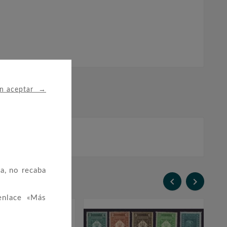
→
in aceptar
a, no recaba


enlace «Más