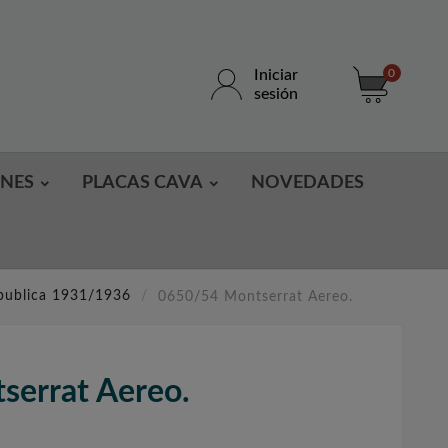
Iniciar
0
sesión
ONES
PLACAS CAVA
NOVEDADES
epublica 1931/1936
0650/54 Montserrat Aereo.
errat Aereo.