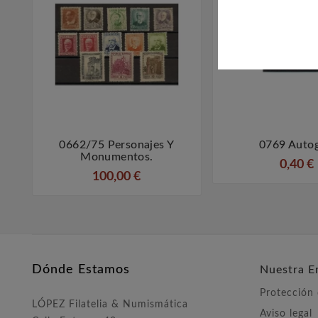
0662/75 Personajes Y
0769 Autog



Monumentos.
0,40 €
100,00 €
Dónde Estamos
Nuestra E
Protección
LÓPEZ Filatelia & Numismática
Aviso legal