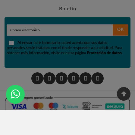
Boletín
OK
Al enviar este formulario, usted acepta que sus datos
personales serán tratados con el fin de responder a su solicitud. Para
obtener más información, visite nuestra página
Protección de datos
.
© 2002 - Tienda De Numismática Y Filatelia López