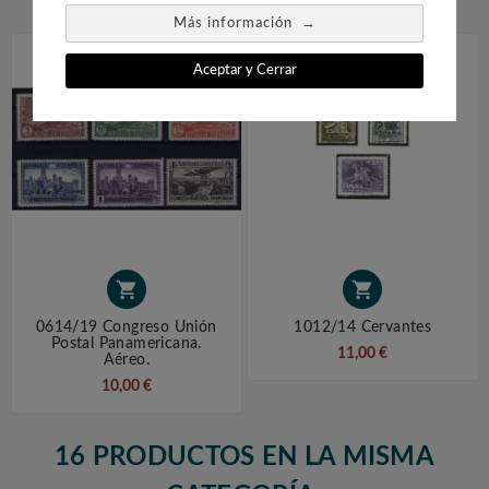
→
Más información
Aceptar y Cerrar


0614/19 Congreso Unión
1012/14 Cervantes
Postal Panamericana.
11,00 €
Aéreo.
10,00 €
16 PRODUCTOS EN LA MISMA