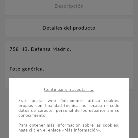
Descripción
Detalles del producto
758 HB. Defensa Madrid.
Foto genérica.
→
Continuar sin aceptar
Este portal web únicamente utiliza cookies
LOS CLIENTES QUE ADQUIRIERON
propias con finalidad técnica, no recaba ni cede
datos de carácter personal de los usuarios sin su
ESTE PRODUCTO TAMBIÉN
conocimiento.
COMPRARON:
Para obtener más información sobre las cookies,
haga clic en el enlace «Más información».

