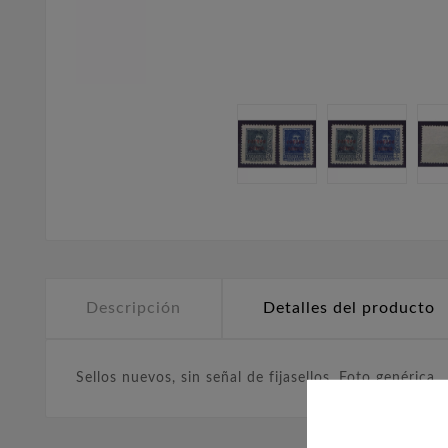
Descripción
Detalles del producto
Sellos nuevos, sin señal de fijasellos. Foto genérica.