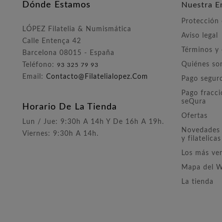
Dónde Estamos
Nuestra E
Protección
LÓPEZ Filatelia & Numismática
Aviso legal
Calle Entença 42
Términos y
Barcelona 08015 - España
Quiénes s
Teléfono:
93 325 79 93
Email:
Contacto@filatelialopez.com
Pago segur
Pago fracc
seQura
Horario De La Tienda
Ofertas
Lun / Jue: 9:30h A 14h Y De 16h A 19h.
Novedades 
Viernes: 9:30h A 14h.
y filatelicas
Los más ve
Mapa del 
La tienda