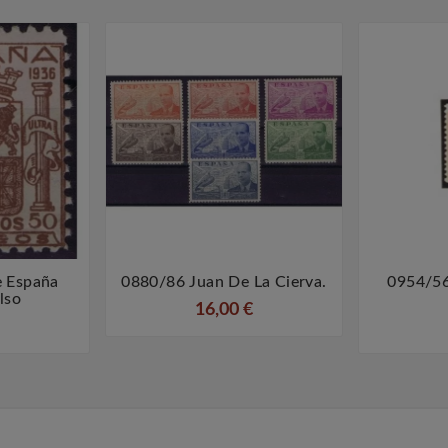
 España
0880/86 Juan De La Cierva.
0954/56



lso
16,00 €