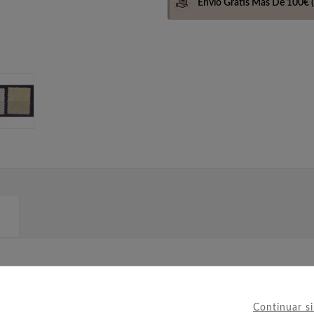
Envio Gratis Más De 100€
(
Continuar s