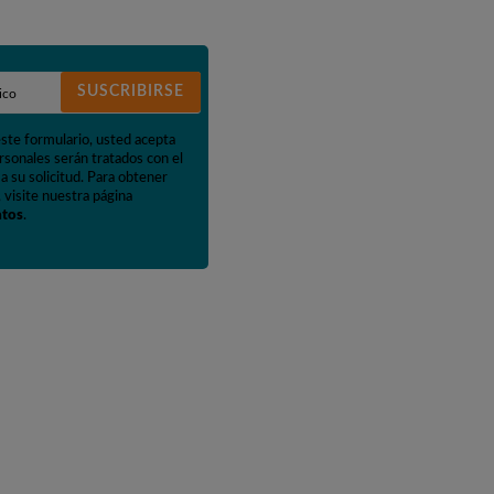
SUSCRIBIRSE
este formulario, usted acepta
rsonales serán tratados con el
a su solicitud. Para obtener
 visite nuestra página
atos
.