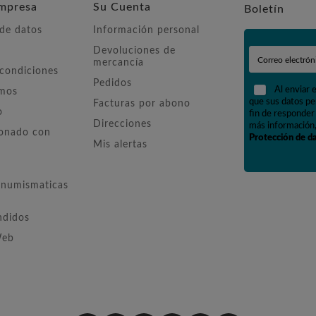
mpresa
Su Cuenta
Boletín
 de datos
Información personal
Devoluciones de
mercancía
 condiciones
Pedidos
Al enviar 
omos
que sus datos pe
Facturas por abono
o
fin de responder 
Direcciones
más información,
ionado con
Protección de d
Mis alertas
numismaticas
ndidos
Web