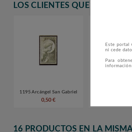
LOS CLIENTES QUE ADQUIR
Este portal
ni cede dato
Para obten
información
1195 Arcángel San Gabriel
1033/36 Pers



0,50 €
4,80 €
16 PRODUCTOS EN LA MISMA