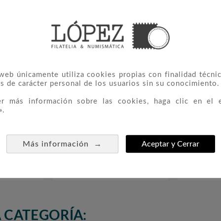
IERON ESTE PRODUCTO TAMBIÉ
 web únicamente utiliza cookies propias con finalidad técnic
s de carácter personal de los usuarios sin su conocimiento.
er más información sobre las cookies, haga clic en el 
».
→
Más información
Aceptar y Cerrar
onajes
0745/50 Cifras
098



1,20 €
 CATEGORÍA: