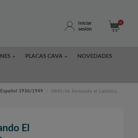
Iniciar
0
sesión
ONES
PLACAS CAVA
NOVEDADES
o Español 1936/1949
0845/46 Fernando el Católico.
ndo El