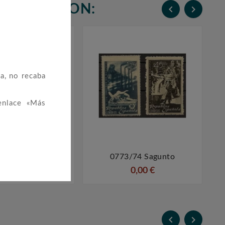
N COMPRARON:


a, no recaba
enlace «Más
3 Thebussem
0773/74 Sagunto




24,00 €
0,00 €

