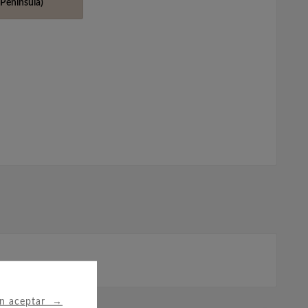
Península)
→
in aceptar