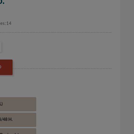
o.
nes:14
O
L)
4/48 H.