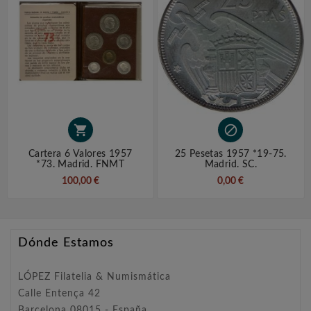


Cartera 6 Valores 1957
25 Pesetas 1957 *19-75.
*73. Madrid. FNMT
Madrid. SC.
100,00 €
0,00 €
Dónde Estamos
LÓPEZ Filatelia & Numismática
Calle Entença 42
Barcelona 08015 - España