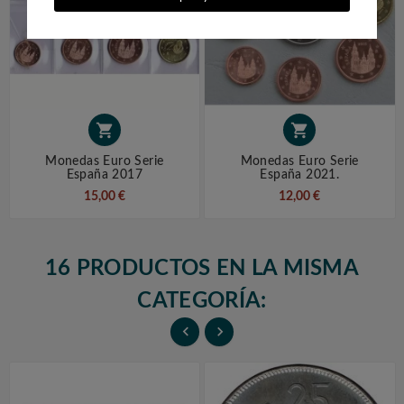


Monedas Euro Serie
Monedas Euro Serie
España 2017
España 2021.
15,00 €
12,00 €
16 PRODUCTOS EN LA MISMA
CATEGORÍA:

