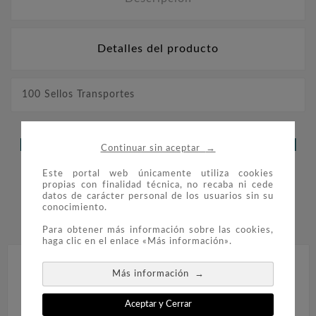
Detalles del producto
100 Sellos Transportes
LOS CLIENTES QUE ADQUIRIERON
→
Continuar sin aceptar
ESTE PRODUCTO TAMBIÉN
Este portal web únicamente utiliza cookies
propias con finalidad técnica, no recaba ni cede
COMPRARON:
datos de carácter personal de los usuarios sin su
conocimiento.


Para obtener más información sobre las cookies,
haga clic en el enlace «Más información».
→
Más información
Aceptar y Cerrar