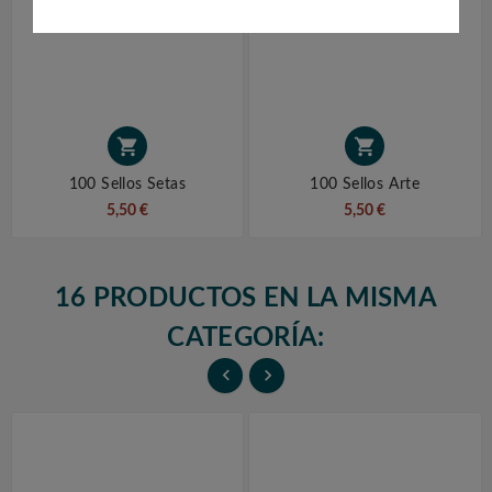


100 Sellos Setas
100 Sellos Arte
5,50 €
5,50 €
16 PRODUCTOS EN LA MISMA
CATEGORÍA:

