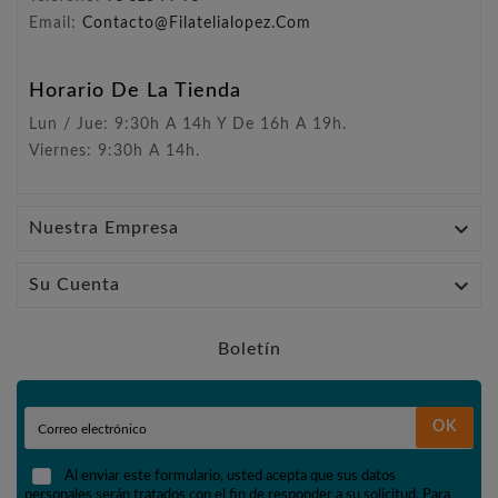
Email:
Contacto@filatelialopez.com
Horario De La Tienda
Lun / Jue: 9:30h A 14h Y De 16h A 19h.
Viernes: 9:30h A 14h.

Nuestra Empresa

Su Cuenta
Boletín
OK
Al enviar este formulario, usted acepta que sus datos
personales serán tratados con el fin de responder a su solicitud. Para