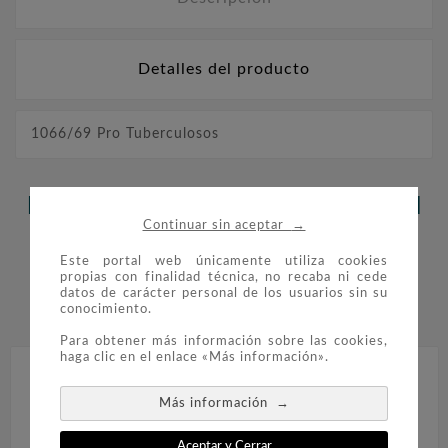
Detalles del producto
1066/69 Pro Tuberculosos
LOS CLIENTES QUE ADQUIRIERON
→
Continuar sin aceptar
ESTE PRODUCTO TAMBIÉN
Este portal web únicamente utiliza cookies
COMPRARON:
propias con finalidad técnica, no recaba ni cede
datos de carácter personal de los usuarios sin su
conocimiento.


Para obtener más información sobre las cookies,
haga clic en el enlace «Más información».
→
Más información
Aceptar y Cerrar