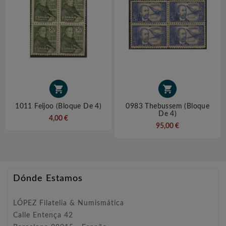


1011 Feijoo (Bloque De 4)
0983 Thebussem (Bloque
De 4)
4,00 €
95,00 €
Dónde Estamos
LÓPEZ Filatelia & Numismática
Calle Entença 42