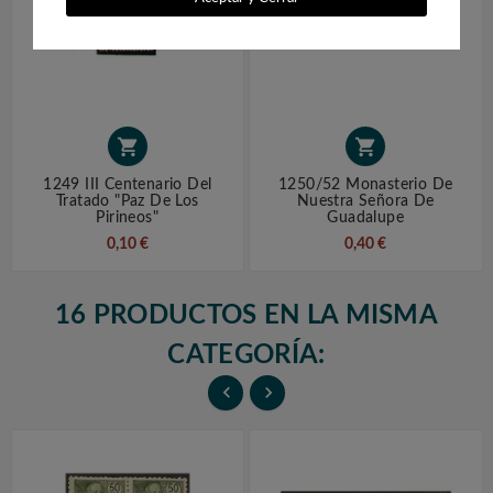


1249 III Centenario Del
1250/52 Monasterio De
Tratado "Paz De Los
Nuestra Señora De
Pirineos"
Guadalupe
0,10 €
0,40 €
16 PRODUCTOS EN LA MISMA
CATEGORÍA:

