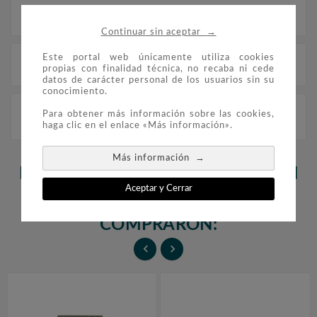
Descripción
→
Continuar sin aceptar
Este portal web únicamente utiliza cookies
Detalles del producto
propias con finalidad técnica, no recaba ni cede
datos de carácter personal de los usuarios sin su
conocimiento.
1206/08 Centenario de la fiesta del Sagrado Corazón
Para obtener más información sobre las cookies,
de Jesús
haga clic en el enlace «Más información».
→
Más información
LOS CLIENTES QUE ADQUIRIERON
Aceptar y Cerrar
ESTE PRODUCTO TAMBIÉN
COMPRARON:

