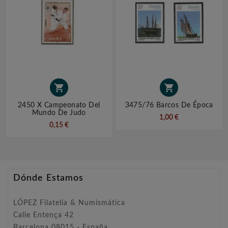


2450 X Campeonato Del
3475/76 Barcos De Época
Mundo De Judo
1,00 €
0,15 €
Dónde Estamos
LÓPEZ Filatelia & Numismática
Calle Entença 42
Barcelona 08015 - España