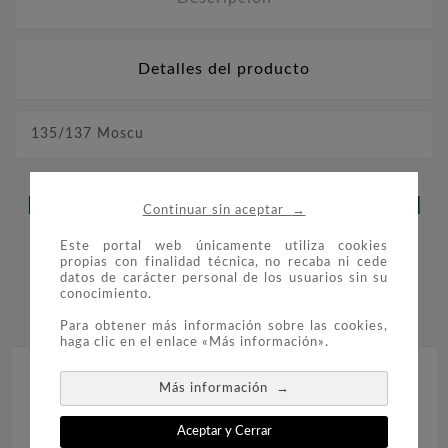
Detalles del producto
135/137 Moscu
LOS CLIENTES QUE ADQUIRIERON
→
Continuar sin aceptar
ESTE PRODUCTO TAMBIÉN
Este portal web únicamente utiliza cookies
propias con finalidad técnica, no recaba ni cede
COMPRARON:
datos de carácter personal de los usuarios sin su
conocimiento.


Para obtener más información sobre las cookies,
haga clic en el enlace «Más información».
→
Más información
Aceptar y Cerrar