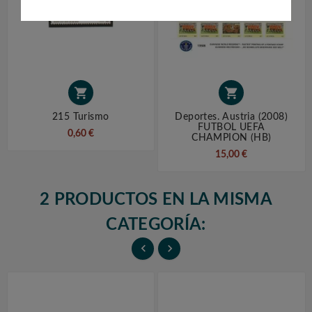


215 Turismo
Deportes. Austria (2008)
FUTBOL UEFA
0,60 €
CHAMPION (HB)
15,00 €
2 PRODUCTOS EN LA MISMA
CATEGORÍA:

