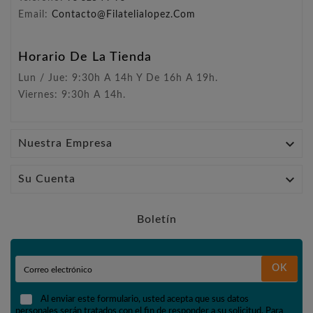
Email:
Contacto@filatelialopez.com
Horario De La Tienda
Lun / Jue: 9:30h A 14h Y De 16h A 19h.
Viernes: 9:30h A 14h.

Nuestra Empresa

Su Cuenta
Boletín
OK
Al enviar este formulario, usted acepta que sus datos
personales serán tratados con el fin de responder a su solicitud. Para