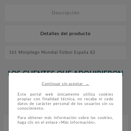
Descripción
Detalles del producto
161 Minipliego Mundial Fútbol España 82
LOS CLIENTES QUE ADQUIRIERON
ESTE PRODUCTO TAMBIÉN
→
Continuar sin aceptar
COMPRARON:
Este portal web únicamente utiliza cookies
propias con finalidad técnica, no recaba ni cede
datos de carácter personal de los usuarios sin su


conocimiento.
Para obtener más información sobre las cookies,
haga clic en el enlace «Más información».