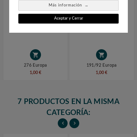
→
Más información
Aceptar y Cerrar


276 Europa
191/92 Europa
1,00 €
1,00 €
7 PRODUCTOS EN LA MISMA
CATEGORÍA:

