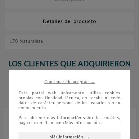
Detalles del producto
170 Naturaleza
LOS CLIENTES QUE ADQUIRIERON
ESTE PRODUCTO TAMBIÉN
→
Continuar sin aceptar
COMPRARON:
Este portal web únicamente utiliza cookies


propias con finalidad técnica, no recaba ni cede
datos de carácter personal de los usuarios sin su
conocimiento.
Para obtener más información sobre las cookies,
haga clic en el enlace «Más información».
→
Más información