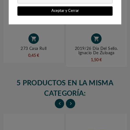
Aceptar y Cerrar


273 Casa Rull
2019/26 Día Del Sello.
Ignacio De Zuloaga
0,45 €
1,50 €
5 PRODUCTOS EN LA MISMA
CATEGORÍA:

