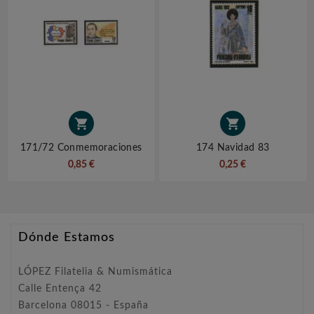


171/72 Conmemoraciones
174 Navidad 83
0,85 €
0,25 €
Dónde Estamos
LÓPEZ Filatelia & Numismática
Calle Entença 42
Barcelona 08015 - España