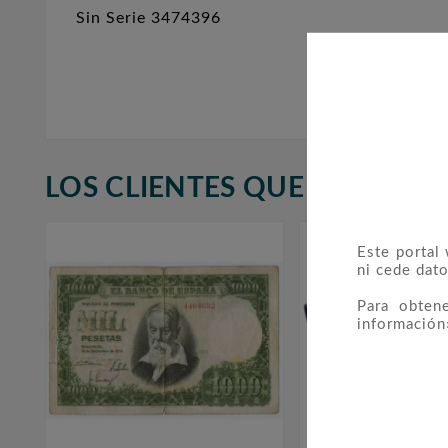
Sin Serie 3474396
LOS CLIENTES QUE ADQUIR
Este portal
ni cede dato
Para obten
información