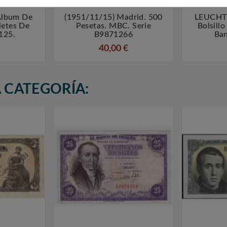
lbum De
(1951/11/15) Madrid. 500
LEUCHT



lletes De
Pesetas. MBC. Serie
Bolsillo
125.
B9871266
Ba
40,00 €
 CATEGORÍA: