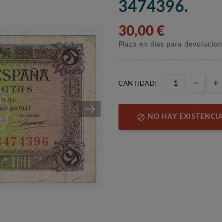
3474396.
30,00 €
Plazo en días para devolucio
CANTIDAD:

NO HAY EXISTENCI