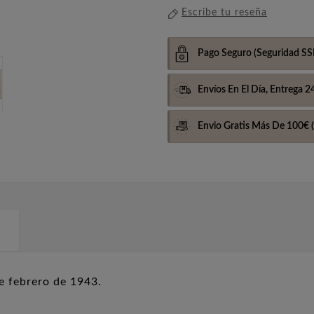
Escribe tu reseña
Pago Seguro
(Seguridad SS
Envíos En El Día,
Entrega 2
Envio Gratis Más De 100€
(
de febrero de 1943.