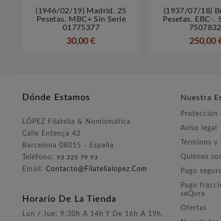
(1946/02/19) Madrid. 25
(1937/07/18) B



Pesetas. MBC+ Sin Serie
Pesetas. EBC-. S
01775377
7507832
30,00 €
250,00 
Dónde Estamos
Nuestra E
Protección
LÓPEZ Filatelia & Numismática
Aviso legal
Calle Entença 42
Términos y
Barcelona 08015 - España
Quiénes s
Teléfono:
93 325 79 93
Email:
Contacto@filatelialopez.com
Pago segur
Pago fracc
seQura
Horario De La Tienda
Ofertas
Lun / Jue: 9:30h A 14h Y De 16h A 19h.