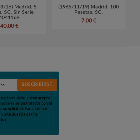
8/16) Madrid. 5
(1965/11/19) Madrid. 100




. SC. Sin Serie.
Pesetas. SC.
4041169
7,00 €
40,00 €
SUSCRIBIRSE
este formulario, usted acepta
rsonales serán tratados con el
a su solicitud. Para obtener
 visite nuestra página
atos
.