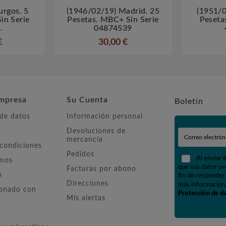
urgos. 5
(1946/02/19) Madrid. 25
(1951/0



in Serie
Pesetas. MBC+ Sin Serie
Pesetas
.
04874539
€
30,00 €
mpresa
Su Cuenta
Boletín
 de datos
Información personal
Devoluciones de
mercancía
 condiciones
Pedidos
Al enviar 
omos
que sus datos pe
Facturas por abono
o
fin de responder 
Direcciones
más información,
ionado con
Protección de d
Mis alertas