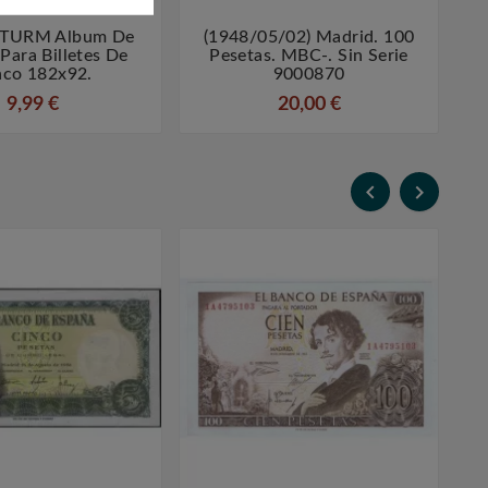
TURM Album De
(1948/05/02) Madrid. 100




 Para Billetes De
Pesetas. MBC-. Sin Serie
nco 182x92.
9000870
9,99 €
20,00 €

