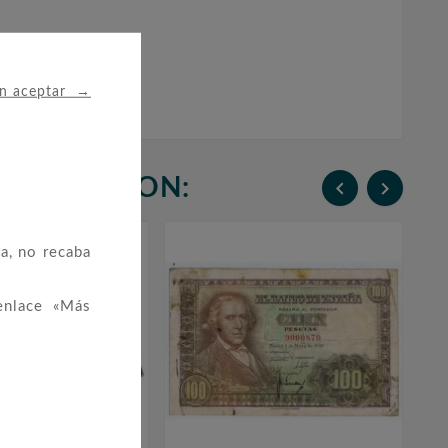
→
in aceptar
N COMPRARON:


a, no recaba
enlace «Más