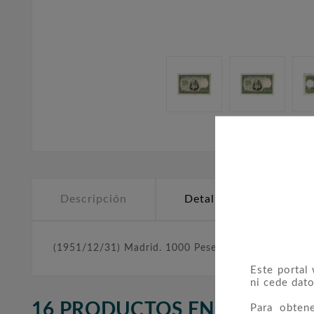
Descripción
Detalles del producto
(1951/12/31) Madrid. 1000 Pesetas. MBC-. Sin seri
Este portal
ni cede dato
16 PRODUCTOS EN LA MISMA
Para obten