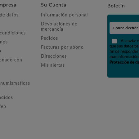
mpresa
Su Cuenta
Boletín
 de datos
Información personal
Devoluciones de
mercancía
 condiciones
Pedidos
Al enviar 
omos
que sus datos pe
Facturas por abono
o
fin de responder 
Direcciones
más información,
ionado con
Protección de d
Mis alertas
numismaticas
ndidos
Web