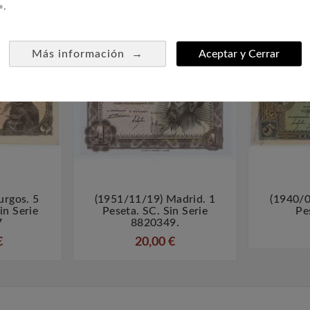
».
→
Más información
Aceptar y Cerrar
urgos. 5
(1951/11/19) Madrid. 1
(1940/0



in Serie
Peseta. SC. Sin Serie
Pe
7
8820349.
€
20,00 €