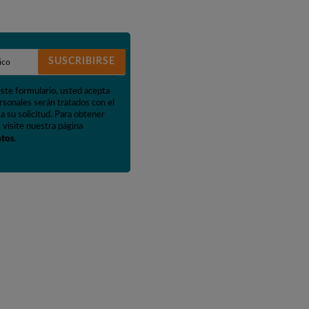
SUSCRIBIRSE
este formulario, usted acepta
rsonales serán tratados con el
a su solicitud. Para obtener
 visite nuestra página
atos
.