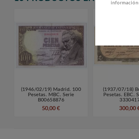
información
(1946/02/19) Madrid. 100
(1937/07/18) B



Pesetas. MBC. Serie
Pesetas. EBC. S
B00658876
333041
50,00 €
300,00 