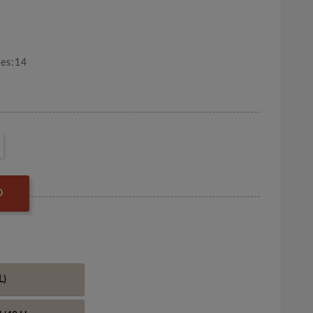
nes:14
O
L)