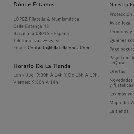
Dónde Estamos
Nuestra E
Protección
LÓPEZ Filatelia & Numismática
Aviso legal
Calle Entença 42
Términos y
Barcelona 08015 - España
Quiénes s
Teléfono:
93 325 79 93
Email:
Contacto@filatelialopez.com
Pago segur
Pago fracc
seQura
Horario De La Tienda
Ofertas
Lun / Jue: 9:30h A 14h Y De 16h A 19h.
Novedades 
Viernes: 9:30h A 14h.
y filatelicas
Los más ve
Mapa del 
La tienda