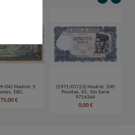
9/04) Madrid. 5
(1971/07/23) Madrid. 500




setas. EBC.
Pesetas. SC. Sin Serie
9716364
75,00 €
0,00 €