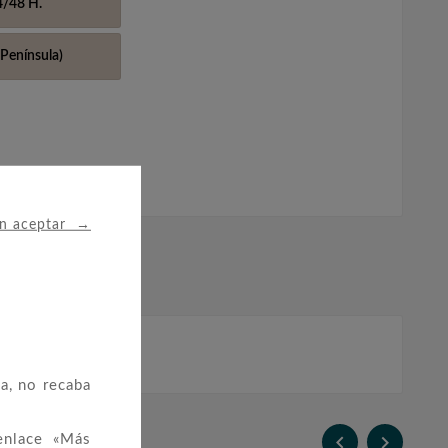
4/48 H.
Península)
→
in aceptar
a, no recaba


enlace «Más