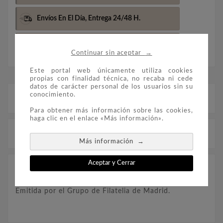
Envíos En El Día,
Entrega 24/48 H.
Envio Gratis Más De 100€
(Península)
→
Continuar sin aceptar
Este portal web únicamente utiliza cookies
propias con finalidad técnica, no recaba ni cede
datos de carácter personal de los usuarios sin su
conocimiento.
Descripción
Para obtener más información sobre las cookies,
haga clic en el enlace «Más información».
Detalles del producto
→
Más información
Aceptar y Cerrar
Hoja conmemorativa de la Convención Filatélica
Hispano Americana, celebrada en Madrid, en el año
1973.
Emitida por el Grupo de Filatelia de Madrid.