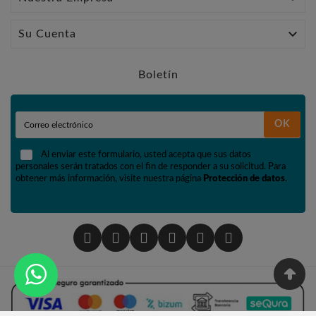

Su Cuenta
Boletín
OK
Al enviar este formulario, usted acepta que sus datos
personales serán tratados con el fin de responder a su solicitud. Para
obtener más información, visite nuestra página
Protección de datos
.