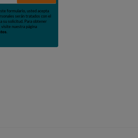
este formulario, usted acepta
rsonales serán tratados con el
a su solicitud. Para obtener
 visite nuestra página
atos
.