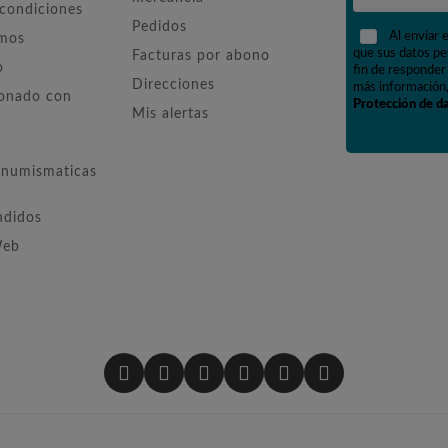
 condiciones
Pedidos
Al enviar 
omos
que sus datos pe
Facturas por abono
o
fin de responder 
Direcciones
más información,
ionado con
Protección de d
Mis alertas
numismaticas
ndidos
Web