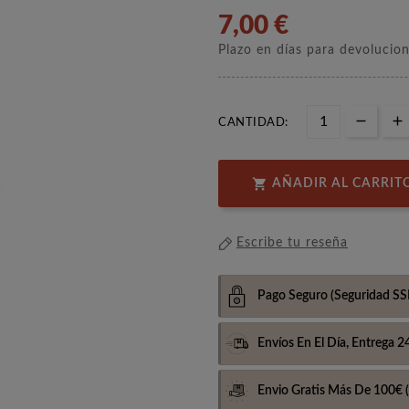
7,00 €
Plazo en días para devolucio
CANTIDAD:

AÑADIR AL CARRIT
Escribe tu reseña
Pago Seguro
(Seguridad SS
Envíos En El Día,
Entrega 2
Envio Gratis Más De 100€
(