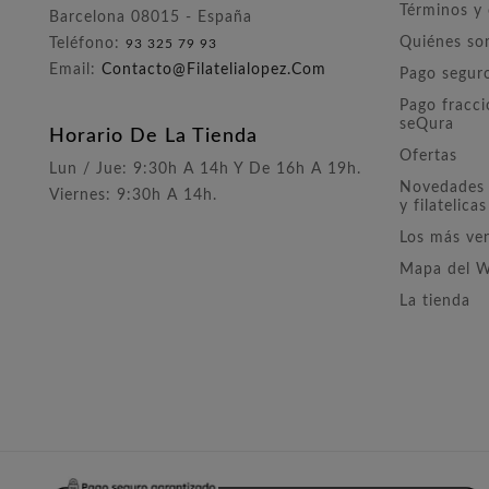
Términos y
Barcelona 08015 - España
Quiénes s
Teléfono:
93 325 79 93
Email:
Contacto@filatelialopez.com
Pago segur
Pago fracc
seQura
Horario De La Tienda
Ofertas
Lun / Jue: 9:30h A 14h Y De 16h A 19h.
Novedades 
Viernes: 9:30h A 14h.
y filatelicas
Los más ve
Mapa del 
La tienda