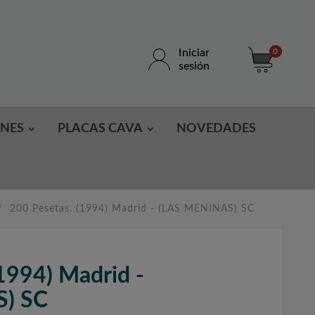
Iniciar
0
sesión
ONES
PLACAS CAVA
NOVEDADES
200 Pesetas. (1994) Madrid - (LAS MENINAS) SC
1994) Madrid -
) SC