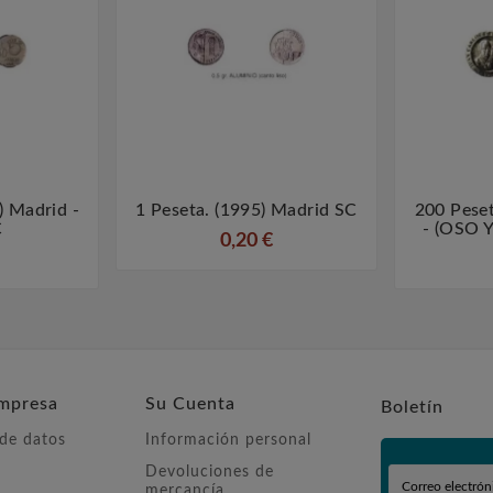
) Madrid -
1 Peseta. (1995) Madrid SC
200 Peset



C
- (OSO
0,20 €
mpresa
Su Cuenta
Boletín
 de datos
Información personal
Devoluciones de
mercancía