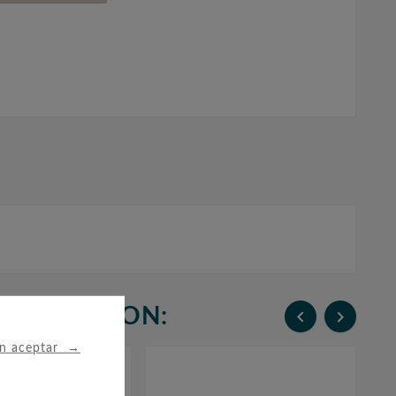
N COMPRARON:


→
in aceptar