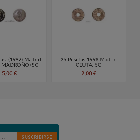
as. (1992) Madrid
25 Pesetas 1998 Madrid
5




 Y MADROÑO) SC
CEUTA. SC
5,00 €
2,00 €
SUSCRIBIRSE