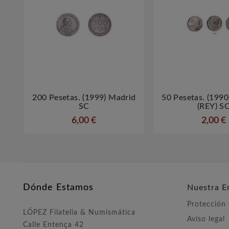
200 Pesetas. (1999) Madrid
50 Pesetas. (1990



SC
(REY) S
6,00 €
2,00 €
Dónde Estamos
Nuestra E
Protección
LÓPEZ Filatelia & Numismática
Aviso legal
Calle Entença 42