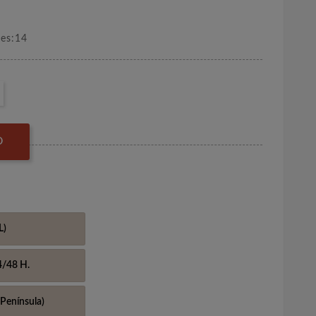
nes:14
O
L)
4/48 H.
Península)