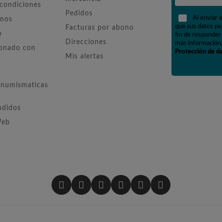
 condiciones
Pedidos
Al enviar 
omos
que sus datos pe
Facturas por abono
o
fin de responder 
Direcciones
más información,
ionado con
Protección de d
Mis alertas
numismaticas
ndidos
Web