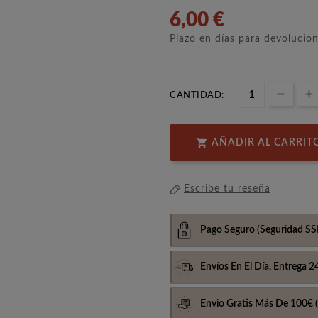
6,00 €
Plazo en días para devolucio
CANTIDAD:

AÑADIR AL CARRIT
Escribe tu reseña
Pago Seguro
(Seguridad SS
Envíos En El Día,
Entrega 2
Envio Gratis Más De 100€
(