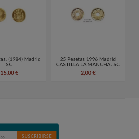
as. (1984) Madrid
25 Pesetas 1996 Madrid
1




SC
CASTILLA LA MANCHA. SC
15,00 €
2,00 €
SUSCRIBIRSE