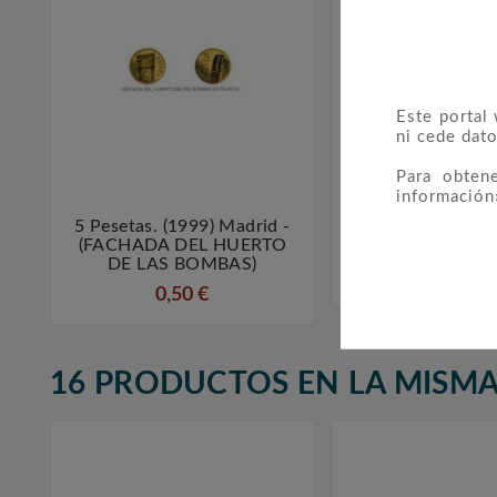
Este portal
ni cede dato
Para obten
información
5 Pesetas. (1999) Madrid -
50 Pesetas 198



(FACHADA DEL HUERTO
SC.
DE LAS BOMBAS)
4,00 €
0,50 €
16 PRODUCTOS EN LA MISMA