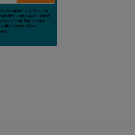
este formulario, usted acepta
rsonales serán tratados con el
a su solicitud. Para obtener
 visite nuestra página
atos
.