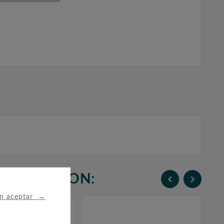
N COMPRARON:


→
in aceptar