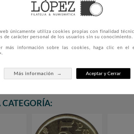
 web únicamente utiliza cookies propias con finalidad técnic
s de carácter personal de los usuarios sin su conocimiento.
er más información sobre las cookies, haga clic en el 
».
3 Madrid
100 Pesetas. (1994) Madrid
Moneda 



- (MUSEO DEL PRADO) SC
Euros L
→
Más información
Aceptar y Cerrar
5,00 €
 CATEGORÍA: