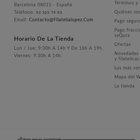
Términos y
Barcelona 08015 - España
Quiénes s
Teléfono:
93 325 79 93
Email:
Contacto@filatelialopez.com
Pago segur
Pago fracc
seQura
Horario De La Tienda
Ofertas
Lun / Jue: 9:30h A 14h Y De 16h A 19h.
Novedades 
Viernes: 9:30h A 14h.
y filatelicas
Los más ve
Mapa del 
La tienda