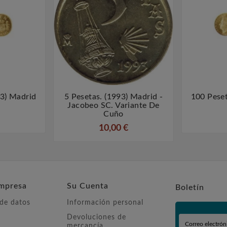
83) Madrid
5 Pesetas. (1993) Madrid -
100 Peset



Jacobeo SC. Variante De
Cuño
10,00 €
mpresa
Su Cuenta
Boletín
 de datos
Información personal
Devoluciones de
mercancía