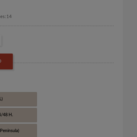
nes:14
O
L)
4/48 H.
Península)