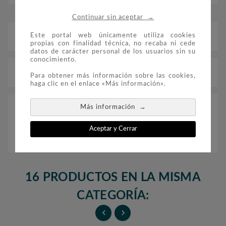
→
Continuar sin aceptar
Este portal web únicamente utiliza cookies
Descripción
propias con finalidad técnica, no recaba ni cede
datos de carácter personal de los usuarios sin su
conocimiento.
Detalles del producto
Para obtener más información sobre las cookies,
haga clic en el enlace «Más información».
→
Celebrada en la Plaza Mayor de Madrid del 25
Más información
de mayo al 3 de junio de 2001
Aceptar y Cerrar
16 PRODUCTOS EN LA MISMA
CATEGORÍA:

