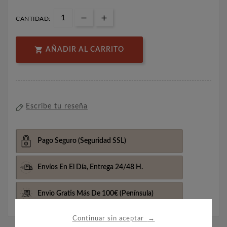
CANTIDAD:

AÑADIR AL CARRITO
Escribe tu reseña
Pago Seguro
(Seguridad SSL)
Envíos En El Día,
Entrega 24/48 H.
Envio Gratis Más De 100€
(Península)
→
Continuar sin aceptar