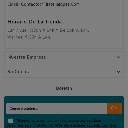
Email:
Contacto@filatelialopez.com
Horario De La Tienda
Lun / Jue: 9:30h A 14h Y De 16h A 19h.
Viernes: 9:30h A 14h.

Nuestra Empresa

Su Cuenta
Boletín
OK
Al enviar este formulario, usted acepta que sus datos
personales serán tratados con el fin de responder a su solicitud. Para