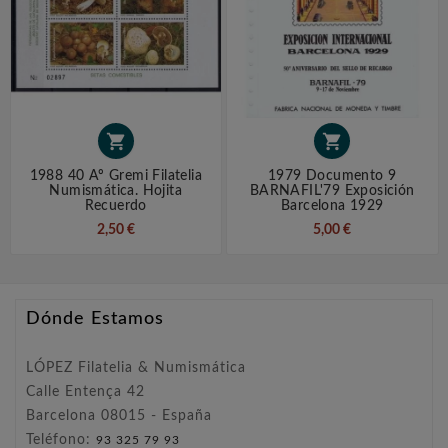


1988 40 Aº Gremi Filatelia
1979 Documento 9
Numismática. Hojita
BARNAFIL'79 Exposición
Recuerdo
Barcelona 1929
2,50 €
5,00 €
Dónde Estamos
LÓPEZ Filatelia & Numismática
Calle Entença 42
Barcelona 08015 - España
Teléfono:
93 325 79 93