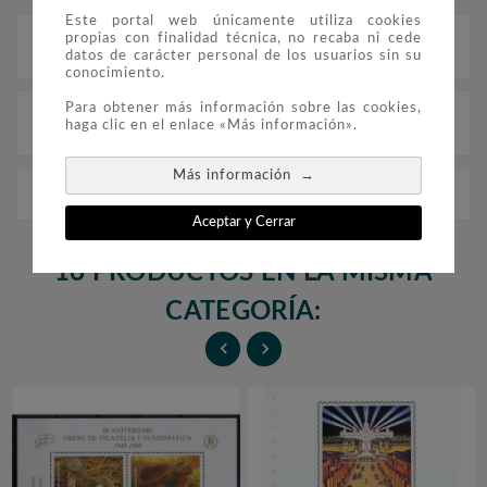
Este portal web únicamente utiliza cookies
propias con finalidad técnica, no recaba ni cede
Descripción
datos de carácter personal de los usuarios sin su
conocimiento.
Para obtener más información sobre las cookies,
Detalles del producto
haga clic en el enlace «Más información».
→
Más información
2005 BARNAFIL Targeta Máxima
Aceptar y Cerrar
16 PRODUCTOS EN LA MISMA
CATEGORÍA:

