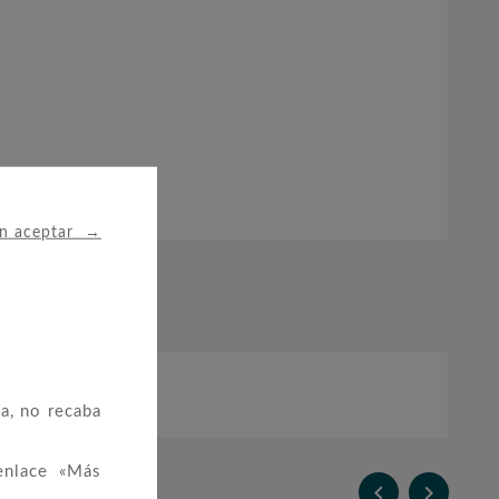
→
in aceptar
a, no recaba
enlace «Más

