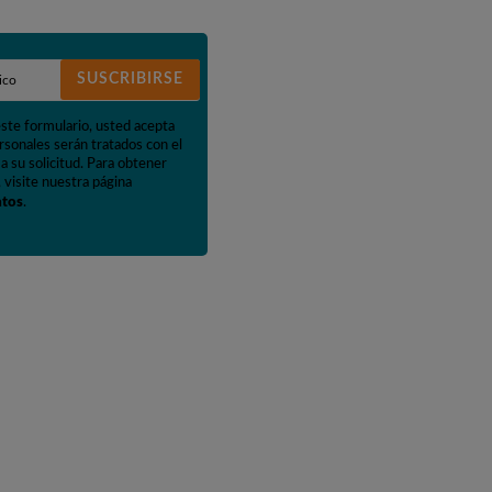
SUSCRIBIRSE
este formulario, usted acepta
rsonales serán tratados con el
a su solicitud. Para obtener
 visite nuestra página
atos
.