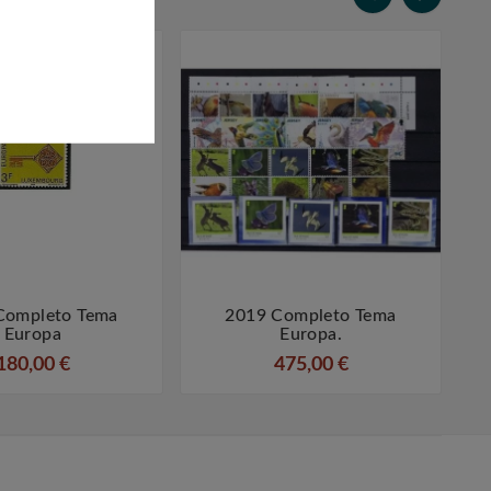
Completo Tema
2019 Completo Tema




Europa
Europa.
180,00 €
475,00 €