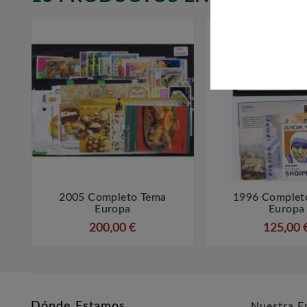
2005 Completo Tema
1996 Complet



Europa
Europa
200,00 €
125,00 
Dónde Estamos
Nuestra E