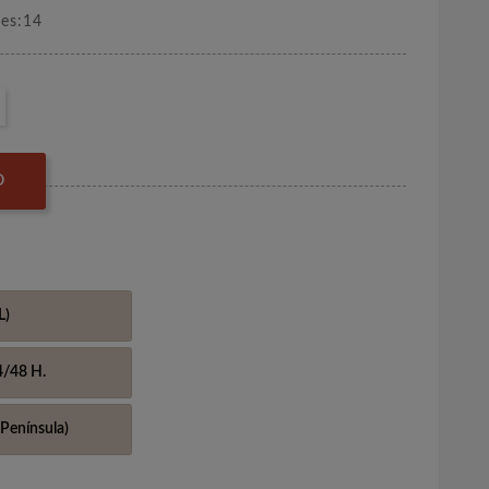
nes:14
O
L)
4/48 H.
Península)