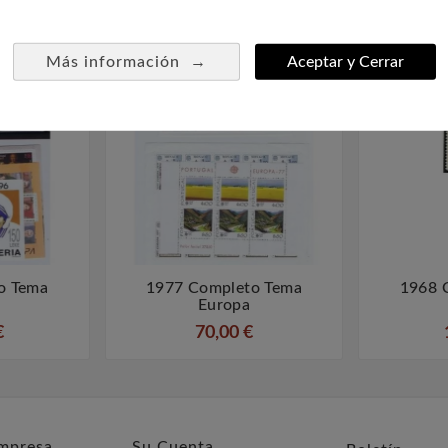
→
Más información
Aceptar y Cerrar
o Tema
1977 Completo Tema
1968 



Europa
€
70,00 €
mpresa
Su Cuenta