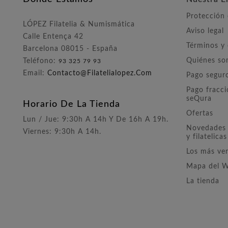
Protección
LÓPEZ Filatelia & Numismática
Aviso legal
Calle Entença 42
Términos y
Barcelona 08015 - España
Quiénes s
Teléfono:
93 325 79 93
Email:
Contacto@filatelialopez.com
Pago segur
Pago fracc
seQura
Horario De La Tienda
Ofertas
Lun / Jue: 9:30h A 14h Y De 16h A 19h.
Novedades 
Viernes: 9:30h A 14h.
y filatelicas
Los más ve
Mapa del 
La tienda