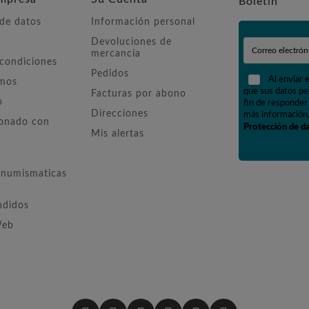
Boletín
 de datos
Información personal
Devoluciones de
mercancía
 condiciones
Pedidos
Al enviar 
omos
que sus datos pe
Facturas por abono
o
fin de responder 
Direcciones
más información,
ionado con
Protección de d
Mis alertas
numismaticas
ndidos
Web