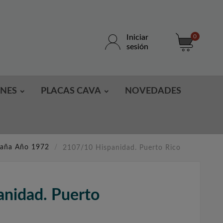
Iniciar
0
sesión
ONES
PLACAS CAVA
NOVEDADES
paña Año 1972
2107/10 Hispanidad. Puerto Rico
nidad. Puerto