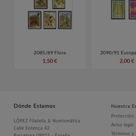
2085/89 Flora
2090/91 Europa



1,50 €
2,00 €
Dónde Estamos
Nuestra E
Protección
LÓPEZ Filatelia & Numismática
Aviso legal
Calle Entença 42
Términos y
Barcelona 08015 - España