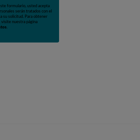
este formulario, usted acepta
rsonales serán tratados con el
a su solicitud. Para obtener
 visite nuestra página
atos
.