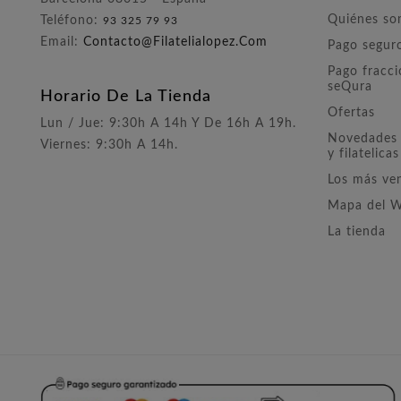
Quiénes s
Teléfono:
93 325 79 93
Email:
Contacto@filatelialopez.com
Pago segur
Pago fracc
seQura
Horario De La Tienda
Ofertas
Lun / Jue: 9:30h A 14h Y De 16h A 19h.
Novedades 
Viernes: 9:30h A 14h.
y filatelicas
Los más ve
Mapa del 
La tienda