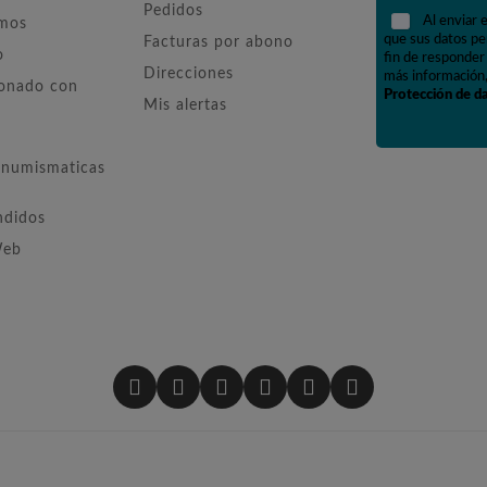
Pedidos
Al enviar 
omos
que sus datos pe
Facturas por abono
o
fin de responder 
Direcciones
más información,
ionado con
Protección de d
Mis alertas
numismaticas
ndidos
Web