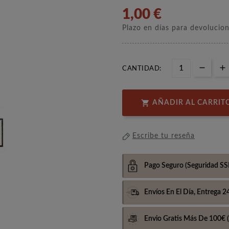
1,00 €
Plazo en días para devolucio
CANTIDAD:

AÑADIR AL CARRIT
Escribe tu reseña
Pago Seguro
(Seguridad SS
Envíos En El Día,
Entrega 2
Envio Gratis Más De 100€
(