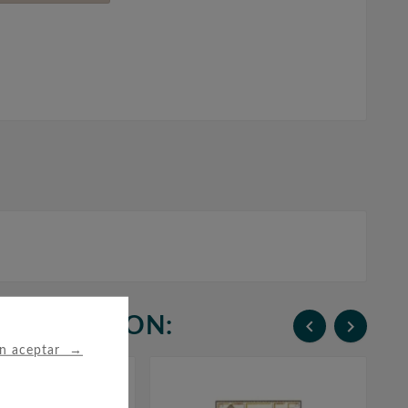
N COMPRARON:


→
in aceptar