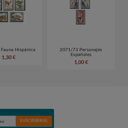
 Fauna Hispánica
2071/73 Personajes




Españoles
1,30 €
1,00 €
SUSCRIBIRSE