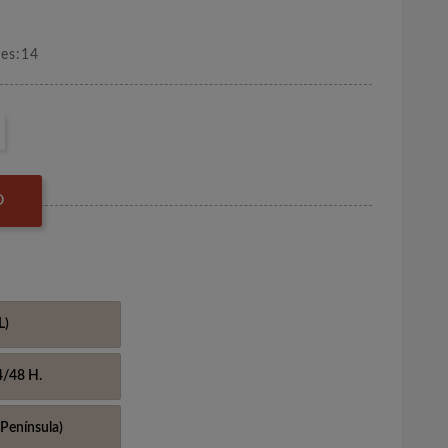
nes:14
O
L)
4/48 H.
Península)