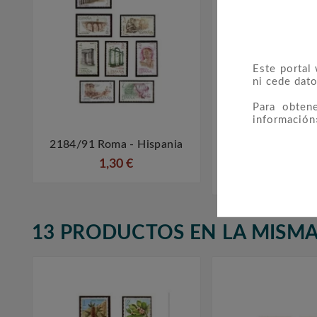
Este portal
ni cede dato
Para obten
información
2184/91 Roma - Hispania
1670 Unión Inte



De Las Telecomun
1,30 €
0,15 €
13 PRODUCTOS EN LA MISMA