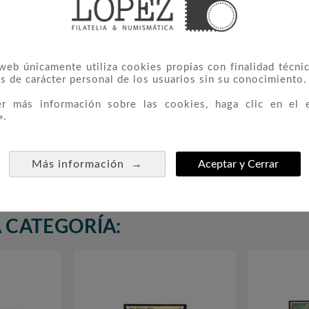
 web únicamente utiliza cookies propias con finalidad técnic
s de carácter personal de los usuarios sin su conocimiento.
er más información sobre las cookies, haga clic en el 
».
rnacional
1889/93 Forjadores De
2071/



icaciones
América
→
Más información
Aceptar y Cerrar
0,85 €
 CATEGORÍA: