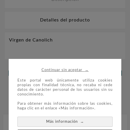
Detalles del producto
Virgen de Canolich
→
Continuar sin aceptar
LOS CLIENTES QUE ADQUIRIERON
Este portal web únicamente utiliza cookies
ESTE PRODUCTO TAMBIÉN
propias con finalidad técnica, no recaba ni cede
datos de carácter personal de los usuarios sin su
COMPRARON:
conocimiento.


Para obtener más información sobre las cookies,
haga clic en el enlace «Más información».
→
Más información