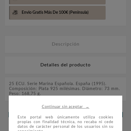
Envio Gratis Más De 100€
(Península)
Descripción
Detalles del producto
25 ECU. Serie Marina Española. España (1995).
Composición: Plata 925 milésimas. Diámetro: 73 mm.
Peso: 168,75 g.
→
Continuar sin aceptar
LOS CLIENTES QUE ADQUIRIERON
Este portal web únicamente utiliza cookies
propias con finalidad técnica, no recaba ni cede
ESTE PRODUCTO TAMBIÉN
datos de carácter personal de los usuarios sin su