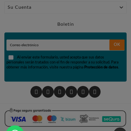

Su Cuenta
Boletín
OK
Al enviar este formulario, usted acepta que sus datos
personales serán tratados con el fin de responder a su solicitud. Para
obtener más información, visite nuestra página
Protección de datos
.