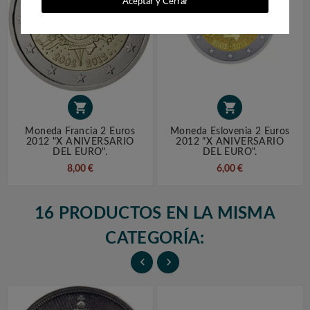
Aceptar y Cerrar


Moneda Francia 2 Euros
Moneda Eslovenia 2 Euros
2012 "X ANIVERSARIO
2012 "X ANIVERSARIO
DEL EURO".
DEL EURO".
8,00 €
6,00 €
16 PRODUCTOS EN LA MISMA
CATEGORÍA:

