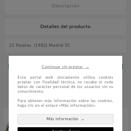
Descripción
Detalles del producto
25 Pesetas. (1982) Madrid SC
LOS CLIENTES QUE ADQUIRIERON
→
Continuar sin aceptar
ESTE PRODUCTO TAMBIÉN
Este portal web únicamente utiliza cookies
propias con finalidad técnica, no recaba ni cede
COMPRARON:
datos de carácter personal de los usuarios sin su
conocimiento.


Para obtener más información sobre las cookies,
haga clic en el enlace «Más información».
→
Más información