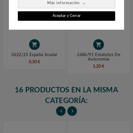
→
Más información
Aceptar y Cerrar


2622/23 España Insular
2686/91 Estatutos De
Autonomía
0,30 €
1,20 €
16 PRODUCTOS EN LA MISMA
CATEGORÍA:

