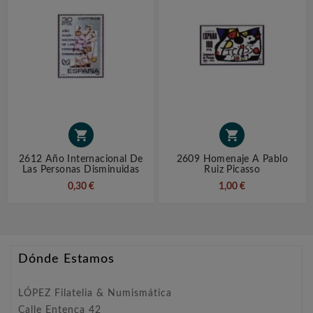


2612 Año Internacional De
2609 Homenaje A Pablo
Las Personas Disminuidas
Ruiz Picasso
0,30 €
1,00 €
Dónde Estamos
LÓPEZ Filatelia & Numismática
Calle Entença 42