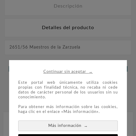
Descripción
Detalles del producto
2651/56 Maestros de la Zarzuela
LOS CLIENTES QUE ADQUIRIERON
→
Continuar sin aceptar
ESTE PRODUCTO TAMBIÉN
Este portal web únicamente utiliza cookies
propias con finalidad técnica, no recaba ni cede
COMPRARON:
datos de carácter personal de los usuarios sin su
conocimiento.


Para obtener más información sobre las cookies,
haga clic en el enlace «Más información».
→
Más información