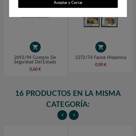
Aceptar y Cerrar


2692/94 Cuerpos De
2272/76 Fauna Hispánica
Seguridad Del Estado
0,90 €
0,60 €
16 PRODUCTOS EN LA MISMA
CATEGORÍA:

