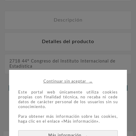
Descripción
Detalles del producto
2718 44º Congreso del Instituto Internacional de
Estadística
→
Continuar sin aceptar
LOS CLIENTES QUE ADQUIRIERON
Este portal web únicamente utiliza cookies
propias con finalidad técnica, no recaba ni cede
ESTE PRODUCTO TAMBIÉN
datos de carácter personal de los usuarios sin su
conocimiento.
COMPRARON:
Para obtener más información sobre las cookies,


haga clic en el enlace «Más información».
→
Más información