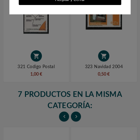


321 Codigo Postal
323 Navidad 2004
1,00 €
0,50 €
7 PRODUCTOS EN LA MISMA
CATEGORÍA:

