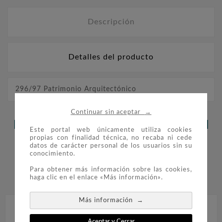
Descripción
Detalles del producto
296/97 Patrimonio Arquitectónico
→
Continuar sin aceptar
LOS CLIENTES QUE ADQUIRIERON
Este portal web únicamente utiliza cookies
propias con finalidad técnica, no recaba ni cede
ESTE PRODUCTO TAMBIÉN
datos de carácter personal de los usuarios sin su
conocimiento.
COMPRARON:
Para obtener más información sobre las cookies,


haga clic en el enlace «Más información».
→
Más información
Aceptar y Cerrar