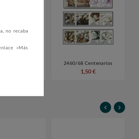
a, no recaba
enlace «Más
5/38 Turismo
2460/68 Centenarios




1,40 €
1,50 €

