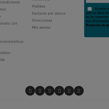
 condiciones
Pedidos
Al enviar 
omos
que sus datos pe
Facturas por abono
o
fin de responder 
Direcciones
más información,
ionado con
Protección de d
Mis alertas
numismaticas
ndidos
Web