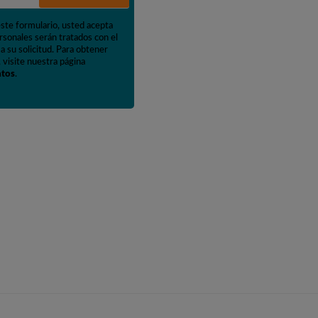
este formulario, usted acepta
rsonales serán tratados con el
a su solicitud. Para obtener
 visite nuestra página
atos
.