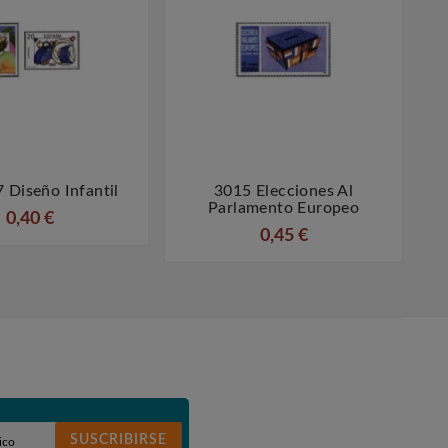
 Diseño Infantil
3015 Elecciones Al
3




Parlamento Europeo
0,40 €
0,45 €
SUSCRIBIRSE