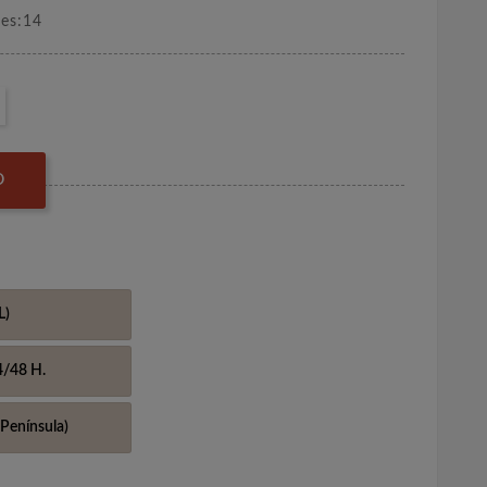
nes:14
O
L)
4/48 H.
Península)