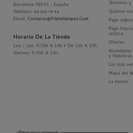
Términos y
Barcelona 08015 - España
Quiénes s
Teléfono:
93 325 79 93
Email:
Contacto@filatelialopez.com
Pago segur
Pago fracc
seQura
Horario De La Tienda
Ofertas
Lun / Jue: 9:30h A 14h Y De 16h A 19h.
Novedades 
Viernes: 9:30h A 14h.
y filatelicas
Los más ve
Mapa del 
La tienda