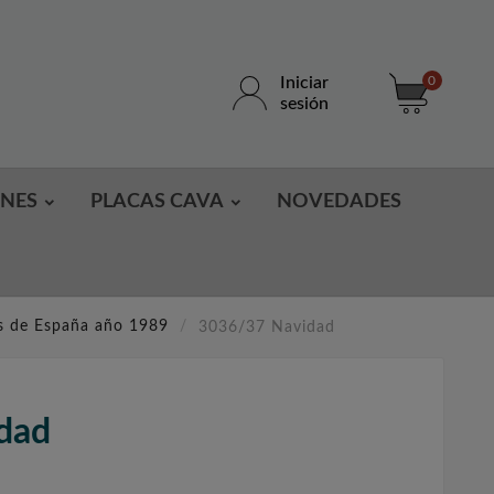
Iniciar
0
sesión
ONES
PLACAS CAVA
NOVEDADES
os de España año 1989
3036/37 Navidad
dad