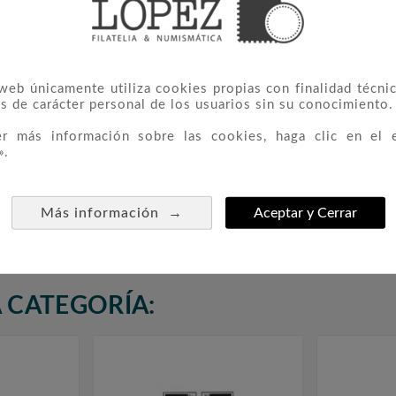
 web únicamente utiliza cookies propias con finalidad técnic
s de carácter personal de los usuarios sin su conocimiento.
er más información sobre las cookies, haga clic en el 
».
 Sello
2641 HB Museo Postal
293



2,00 €
→
Más información
Aceptar y Cerrar
 CATEGORÍA: