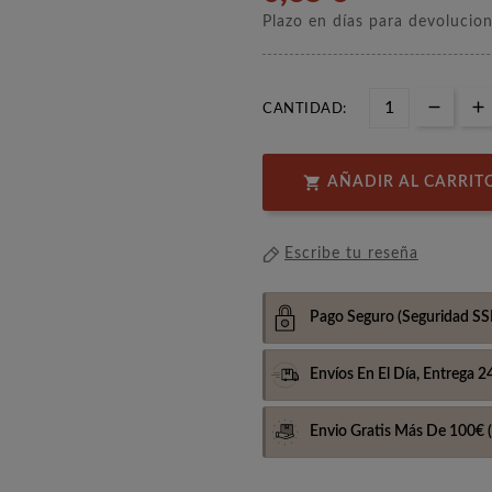
Plazo en días para devolucio
CANTIDAD:

AÑADIR AL CARRIT
Escribe tu reseña
Pago Seguro
(Seguridad SS
Envíos En El Día,
Entrega 2
Envio Gratis Más De 100€
(