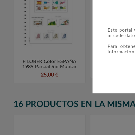
Este portal
ni cede dato
Para obten
información
FILOBER Color ESPAÑA
2810 Día Del



1989 Parcial Sin Montar
0,20 €
25,00 €
16 PRODUCTOS EN LA MISMA