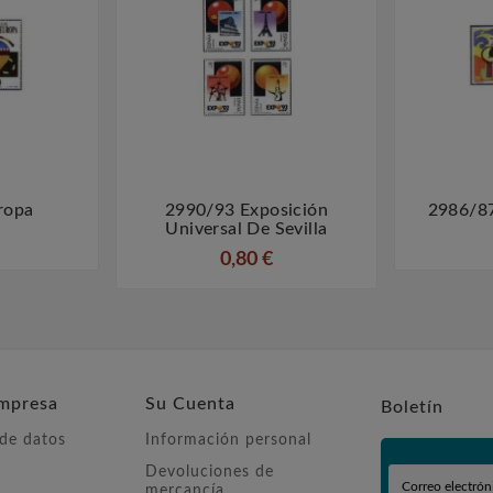
ropa
2990/93 Exposición
2986/87



Universal De Sevilla
0,80 €
mpresa
Su Cuenta
Boletín
 de datos
Información personal
Devoluciones de
mercancía