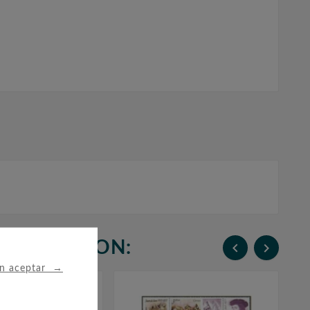
N COMPRARON:


→
in aceptar