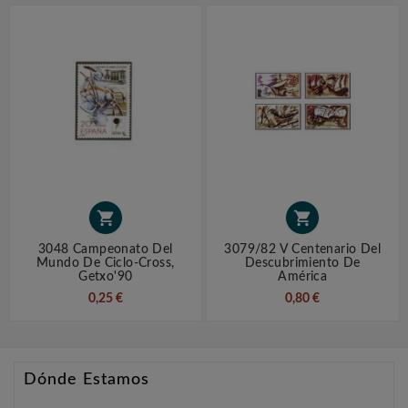


3048 Campeonato Del
3079/82 V Centenario Del
Mundo De Ciclo-Cross,
Descubrimiento De
Getxo'90
América
0,25 €
0,80 €
Dónde Estamos