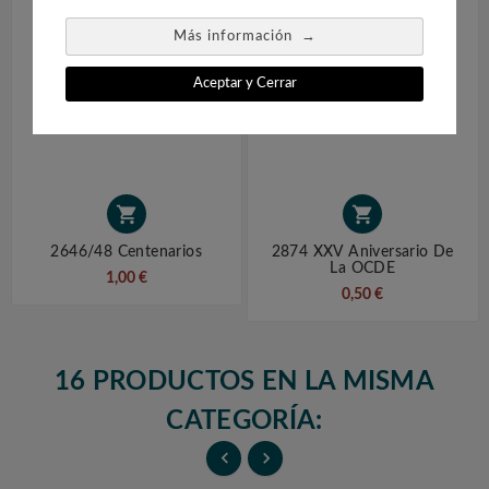
→
Más información
Aceptar y Cerrar


2646/48 Centenarios
2874 XXV Aniversario De
La OCDE
1,00 €
0,50 €
16 PRODUCTOS EN LA MISMA
CATEGORÍA:

