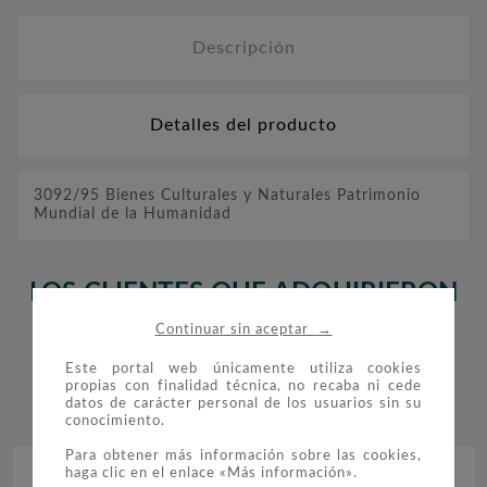
Descripción
Detalles del producto
3092/95 Bienes Culturales y Naturales Patrimonio
Mundial de la Humanidad
LOS CLIENTES QUE ADQUIRIERON
ESTE PRODUCTO TAMBIÉN
→
Continuar sin aceptar
COMPRARON:
Este portal web únicamente utiliza cookies
propias con finalidad técnica, no recaba ni cede
datos de carácter personal de los usuarios sin su


conocimiento.
Para obtener más información sobre las cookies,
haga clic en el enlace «Más información».