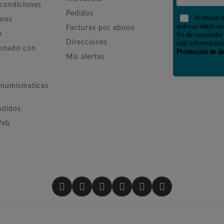
 condiciones
Pedidos
Al enviar 
omos
que sus datos pe
Facturas por abono
o
fin de responder 
Direcciones
más información,
ionado con
Protección de d
Mis alertas
numismaticas
ndidos
Web