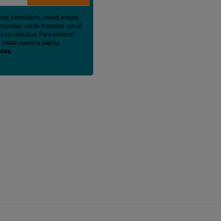
este formulario, usted acepta
rsonales serán tratados con el
a su solicitud. Para obtener
 visite nuestra página
atos
.