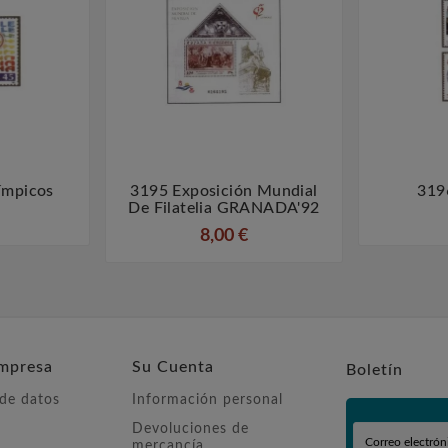
ímpicos
3195 Exposición Mundial
319



De Filatelia GRANADA'92
8,00 €
mpresa
Su Cuenta
Boletín
 de datos
Información personal
Devoluciones de
mercancía