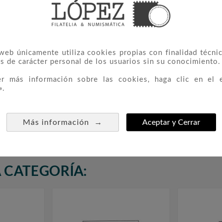
 web únicamente utiliza cookies propias con finalidad técnic
s de carácter personal de los usuarios sin su conocimiento.
er más información sobre las cookies, haga clic en el 
».
Año 1976
2344/49 Juan Carlos I
3118/



o
1,00 €
→
Más información
Aceptar y Cerrar
 CATEGORÍA: