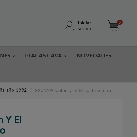
Iniciar
0
sesión
ONES
PLACAS CAVA
NOVEDADES
aña año 1992
3204/09 Colón y el Descubrimiento
 Y El
to