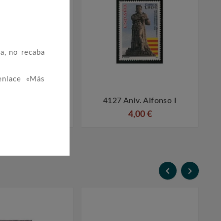
a, no recaba
enlace «Más
21 Centenarios
4127 Aniv. Alfonso I




0,90 €
4,00 €

