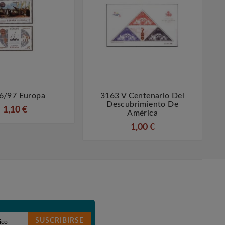
6/97 Europa
3163 V Centenario Del




Descubrimiento De
1,10 €
América
1,00 €
SUSCRIBIRSE