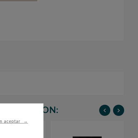
N COMPRARON:


→
in aceptar