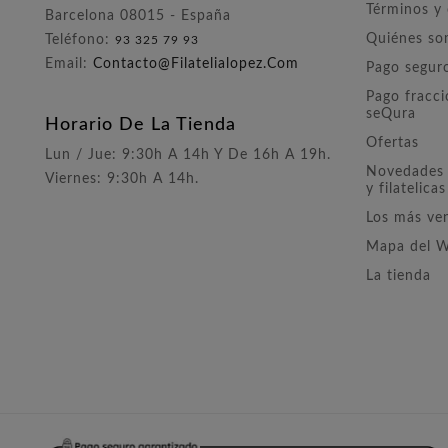
Términos y
Barcelona 08015 - España
Quiénes s
Teléfono:
93 325 79 93
Email:
Contacto@filatelialopez.com
Pago segur
Pago fracc
seQura
Horario De La Tienda
Ofertas
Lun / Jue: 9:30h A 14h Y De 16h A 19h.
Novedades 
Viernes: 9:30h A 14h.
y filatelicas
Los más ve
Mapa del 
La tienda