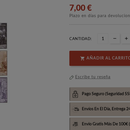
7,00 €
Plazo en días para devolucio
CANTIDAD:

AÑADIR AL CARRIT
Escribe tu reseña
Pago Seguro
(Seguridad SS
Envíos En El Día,
Entrega 2
Envio Gratis Más De 100€
(