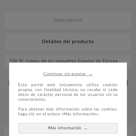
Descripción
Detalles del producto
330 XI Juegos de los pequeños Estados de Europa
→
Continuar sin aceptar
LOS CLIENTES QUE ADQUIRIERON
Este portal web únicamente utiliza cookies
propias con finalidad técnica, no recaba ni cede
ESTE PRODUCTO TAMBIÉN
datos de carácter personal de los usuarios sin su
conocimiento.
COMPRARON:
Para obtener más información sobre las cookies,
haga clic en el enlace «Más información».


→
Más información