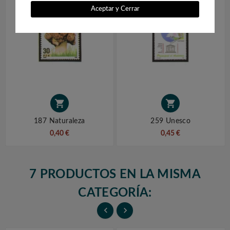
Aceptar y Cerrar


187 Naturaleza
259 Unesco
0,40 €
0,45 €
7 PRODUCTOS EN LA MISMA
CATEGORÍA:

