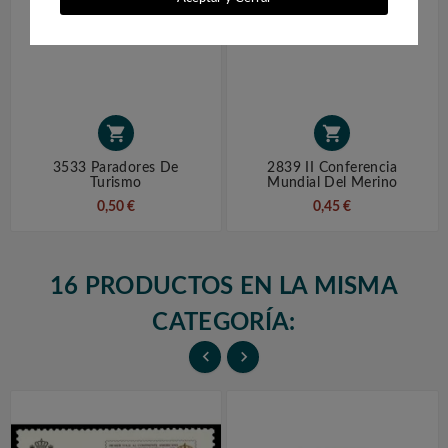


3533 Paradores De
2839 II Conferencia
Turismo
Mundial Del Merino
0,50 €
0,45 €
16 PRODUCTOS EN LA MISMA
CATEGORÍA:

