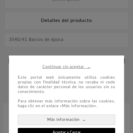
Detalles del producto
3540/41 Barcos de época
LOS CLIENTES QUE ADQUIRIERON
→
Continuar sin aceptar
ESTE PRODUCTO TAMBIÉN
Este portal web únicamente utiliza cookies
COMPRARON:
propias con finalidad técnica, no recaba ni cede
datos de carácter personal de los usuarios sin su
conocimiento.


Para obtener más información sobre las cookies,
haga clic en el enlace «Más información».
→
Más información
Aceptar y Cerrar