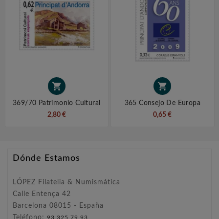


369/70 Patrimonio Cultural
365 Consejo De Europa
2,80 €
0,65 €
Dónde Estamos
LÓPEZ Filatelia & Numismática
Calle Entença 42
Barcelona 08015 - España
Teléfono:
93 325 79 93