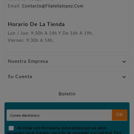
Email:
Contacto@filatelialopez.com
Horario De La Tienda
Lun / Jue: 9:30h A 14h Y De 16h A 19h.
Viernes: 9:30h A 14h.

Nuestra Empresa

Su Cuenta
Boletín
OK
Al enviar este formulario, usted acepta que sus datos
personales serán tratados con el fin de responder a su solicitud. Para