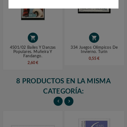


4501/02 Bailes Y Danzas
334 Juegos Olímpicos De
Populares. Muñeira Y
Invierno. Turín
Fandango.
0,55 €
2,60 €
8 PRODUCTOS EN LA MISMA
CATEGORÍA:

