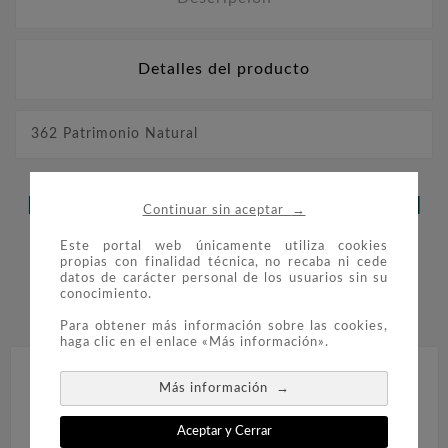
Detalles del producto
362 Patrimonio Natural
LOS CLIENTES QUE ADQUIRIERON
→
Continuar sin aceptar
ESTE PRODUCTO TAMBIÉN
Este portal web únicamente utiliza cookies
propias con finalidad técnica, no recaba ni cede
COMPRARON:
datos de carácter personal de los usuarios sin su
conocimiento.


Para obtener más información sobre las cookies,
haga clic en el enlace «Más información».
→
Más información
Aceptar y Cerrar