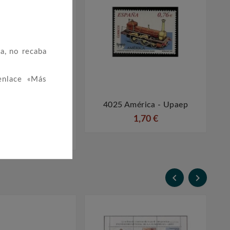
a, no recaba
enlace «Más
Centenario De La
4025 América - Upaep




e Del Cardenal
1,70 €
igo De Castro
0,55 €

