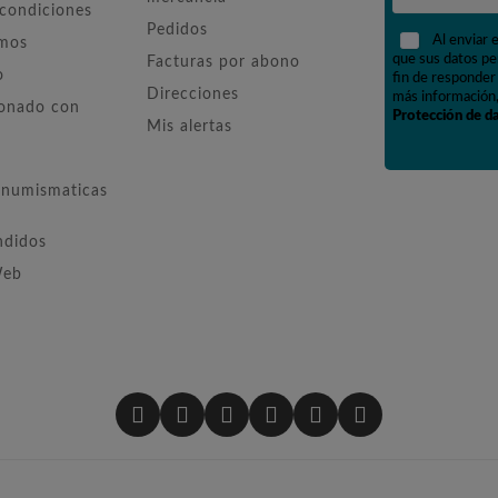
 condiciones
Pedidos
Al enviar 
omos
que sus datos pe
Facturas por abono
o
fin de responder 
Direcciones
más información,
ionado con
Protección de d
Mis alertas
numismaticas
ndidos
Web