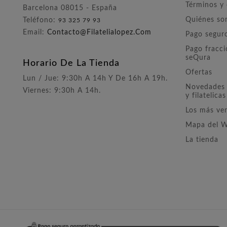
Términos y
Barcelona 08015 - España
Quiénes s
Teléfono:
93 325 79 93
Email:
Contacto@filatelialopez.com
Pago segur
Pago fracc
seQura
Horario De La Tienda
Ofertas
Lun / Jue: 9:30h A 14h Y De 16h A 19h.
Novedades 
Viernes: 9:30h A 14h.
y filatelicas
Los más ve
Mapa del 
La tienda