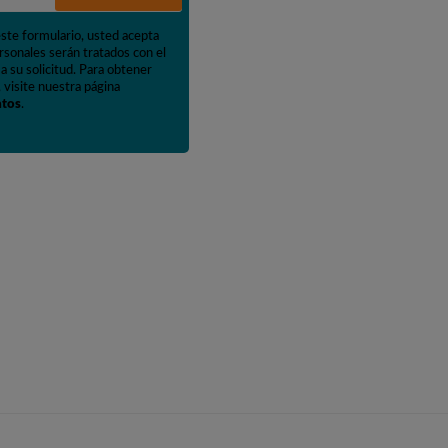
este formulario, usted acepta
rsonales serán tratados con el
a su solicitud. Para obtener
 visite nuestra página
atos
.