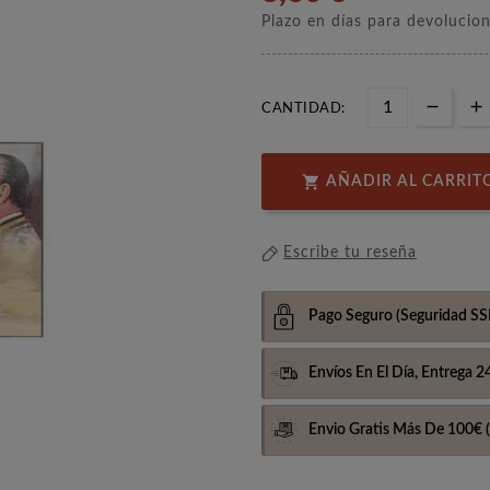
Plazo en días para devolucio
CANTIDAD:

AÑADIR AL CARRIT
Escribe tu reseña
Pago Seguro
(Seguridad SS
Envíos En El Día,
Entrega 2
Envio Gratis Más De 100€
(