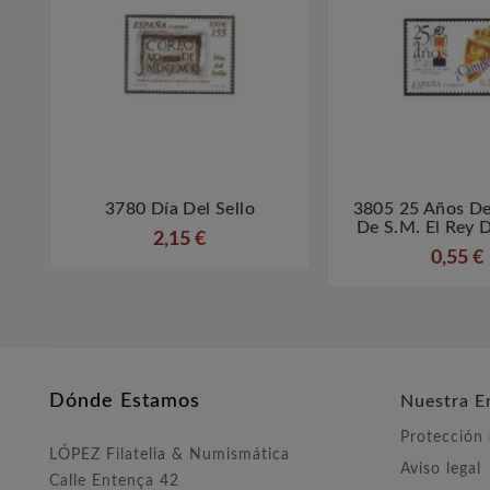
3780 Día Del Sello
3805 25 Años De



De S.M. El Rey 
2,15 €
0,55 €
Dónde Estamos
Nuestra E
Protección
LÓPEZ Filatelia & Numismática
Aviso legal
Calle Entença 42