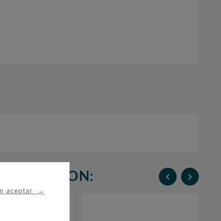
N COMPRARON:


→
in aceptar