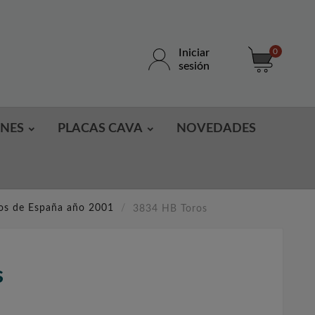
Iniciar
0
sesión
ONES
PLACAS CAVA
NOVEDADES
los de España año 2001
3834 HB Toros
s