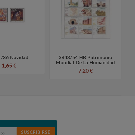
/36 Navidad
3843/54 HB Patrimonio
3




Mundial De La Humanidad
1,65 €
7,20 €
SUSCRIBIRSE