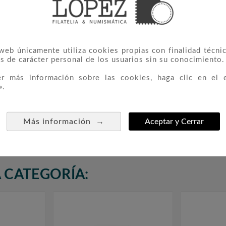
 web únicamente utiliza cookies propias con finalidad técnic
s de carácter personal de los usuarios sin su conocimiento.
er más información sobre las cookies, haga clic en el 
».
idades
3789 Día Del Libro
3801 IV 



s
Muert
0,55 €
Rodr
→
Más información
Aceptar y Cerrar
 CATEGORÍA: