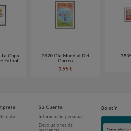
 La Copa
3820 Día Mundial Del
3835



De Fútbol
Correo
1,95 €
mpresa
Su Cuenta
Boletín
 de datos
Información personal
Devoluciones de
mercancía