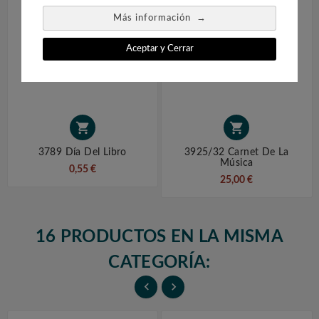
→
Más información
Aceptar y Cerrar


3789 Día Del Libro
3925/32 Carnet De La
Música
0,55 €
25,00 €
16 PRODUCTOS EN LA MISMA
CATEGORÍA:

