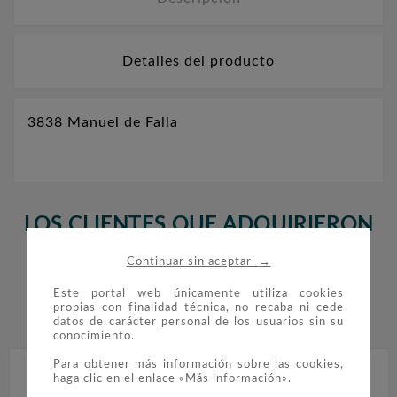
Detalles del producto
3838 Manuel de Falla
LOS CLIENTES QUE ADQUIRIERON
ESTE PRODUCTO TAMBIÉN
→
Continuar sin aceptar
COMPRARON:
Este portal web únicamente utiliza cookies
propias con finalidad técnica, no recaba ni cede


datos de carácter personal de los usuarios sin su
conocimiento.
Para obtener más información sobre las cookies,
haga clic en el enlace «Más información».