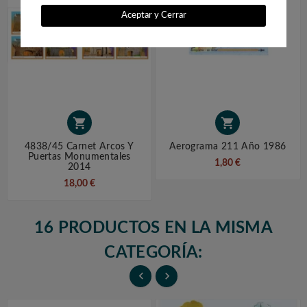
Aceptar y Cerrar


4838/45 Carnet Arcos Y
Aerograma 211 Año 1986
Puertas Monumentales
1,80 €
2014
18,00 €
16 PRODUCTOS EN LA MISMA
CATEGORÍA:

