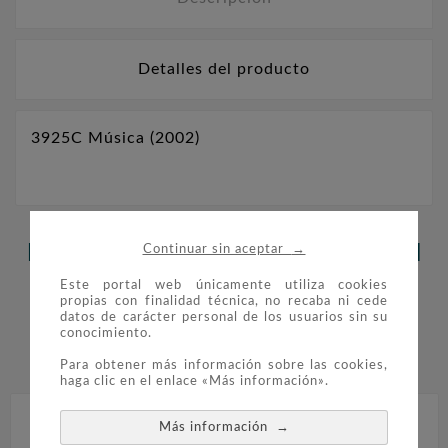
Detalles del producto
3925C Música (2002)
→
LOS CLIENTES QUE ADQUIRIERON
Continuar sin aceptar
ESTE PRODUCTO TAMBIÉN
Este portal web únicamente utiliza cookies
propias con finalidad técnica, no recaba ni cede
datos de carácter personal de los usuarios sin su
COMPRARON:
conocimiento.


Para obtener más información sobre las cookies,
haga clic en el enlace «Más información».
→
Más información