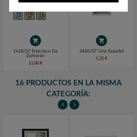


1418/27 Francisco De
3406/07 Cine Español
Zurbarán
1,25 €
11,00 €
16 PRODUCTOS EN LA MISMA
CATEGORÍA:

