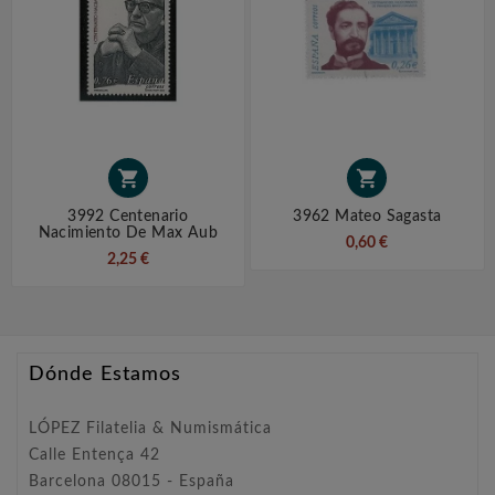


3992 Centenario
3962 Mateo Sagasta
Nacimiento De Max Aub
0,60 €
2,25 €
Dónde Estamos
LÓPEZ Filatelia & Numismática
Calle Entença 42
Barcelona 08015 - España