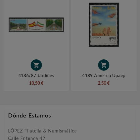


4186/87 Jardines
4189 America Upaep
10,50 €
2,50 €
Dónde Estamos
LÓPEZ Filatelia & Numismática
Calle Entença 42