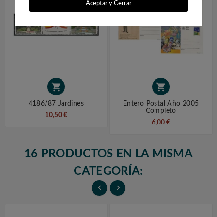
Aceptar y Cerrar


4186/87 Jardines
Entero Postal Año 2005
Completo
10,50 €
6,00 €
16 PRODUCTOS EN LA MISMA
CATEGORÍA:

