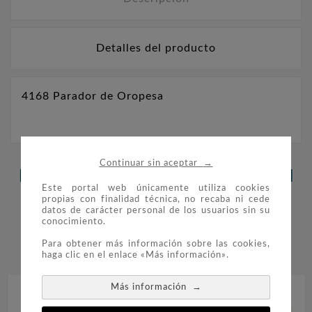
Detalles del producto
4168 Parador de Oropesa
→
Continuar sin aceptar
LOS CLIENTES QUE ADQUIRIERON
Este portal web únicamente utiliza cookies
ESTE PRODUCTO TAMBIÉN
propias con finalidad técnica, no recaba ni cede
datos de carácter personal de los usuarios sin su
conocimiento.
COMPRARON:
Para obtener más información sobre las cookies,


haga clic en el enlace «Más información».
→
Más información