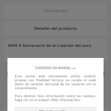
Descripción
Detalles del producto
4496 X Aniversario de la creación del euro.
→
Continuar sin aceptar
LOS CLIENTES QUE ADQUIRIERON
Este portal web únicamente utiliza cookies
propias con finalidad técnica, no recaba ni cede
ESTE PRODUCTO TAMBIÉN
datos de carácter personal de los usuarios sin su
conocimiento.
COMPRARON:
Para obtener más información sobre las cookies,


haga clic en el enlace «Más información».