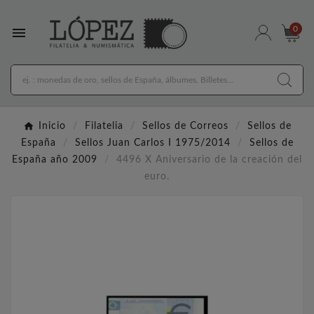

0
Inicio
Filatelia
Sellos de Correos
Sellos de
España
Sellos Juan Carlos I 1975/2014
Sellos de
España año 2009
4496 X Aniversario de la creación del
euro.