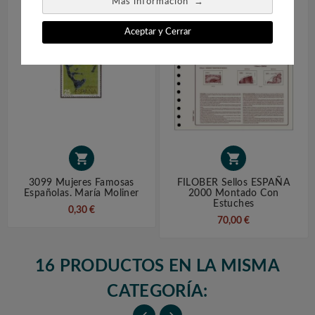
→
Más información
Aceptar y Cerrar


3099 Mujeres Famosas
FILOBER Sellos ESPAÑA
Españolas. María Moliner
2000 Montado Con
Estuches
0,30 €
70,00 €
16 PRODUCTOS EN LA MISMA
CATEGORÍA: