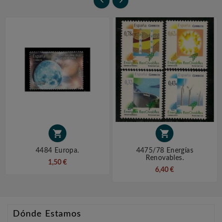




4484 Europa.
4475/78 Energías
Renovables.
1,50 €
6,40 €
Dónde Estamos