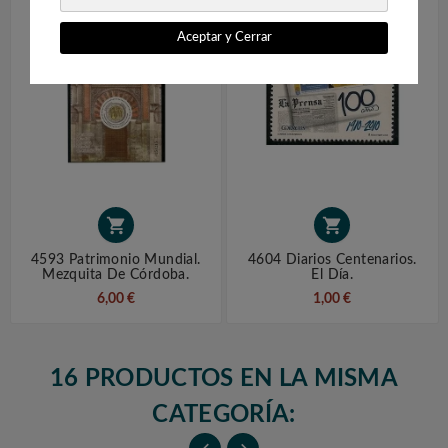
Aceptar y Cerrar


4593 Patrimonio Mundial.
4604 Diarios Centenarios.
Mezquita De Córdoba.
El Día.
6,00 €
1,00 €
16 PRODUCTOS EN LA MISMA
CATEGORÍA: