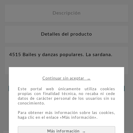
Descripción
Detalles del producto
4515 Bailes y danzas populares. La sardana.
→
Continuar sin aceptar
LOS CLIENTES QUE ADQUIRIERON
Este portal web únicamente utiliza cookies
propias con finalidad técnica, no recaba ni cede
ESTE PRODUCTO TAMBIÉN
datos de carácter personal de los usuarios sin su
conocimiento.
COMPRARON:
Para obtener más información sobre las cookies,
haga clic en el enlace «Más información».


→
Más información